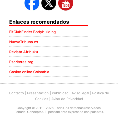
Enlaces recomendados
FitClubFinder Bodybuilding
NuevaTribuna.es
Revista Afribuku
Escritores.org
Casino online Colombia
Contacto
|
Presentación
|
Publicidad
|
Aviso legal
|
Política de
Cookies
|
Aviso de Privacidad
Copyright © 2011 - 2026. Todos los derechos reservados.
Editorial Conceptos. El pensamiento expresado con palabras.