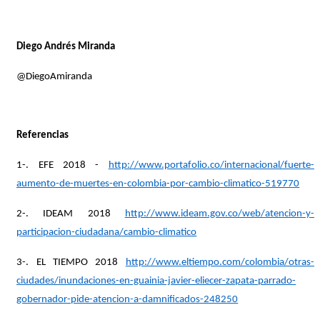
Diego Andrés Miranda
@DiegoAmiranda
Referencias
1-. EFE 2018 -
http://www.portafolio.co/internacional/fuerte-
aumento-de-muertes-en-colombia-por-cambio-climatico-519770
2-. IDEAM 2018
http://www.ideam.gov.co/web/atencion-y-
participacion-ciudadana/cambio-climatico
3-. EL TIEMPO 2018
http://www.eltiempo.com/colombia/otras-
ciudades/inundaciones-en-guainia-javier-eliecer-zapata-parrado-
gobernador-pide-atencion-a-damnificados-248250