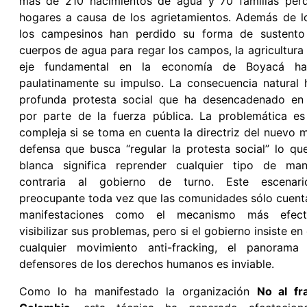
más de 210 nacimientos de agua y 70 familias perd
hogares a causa de los agrietamientos. Además de lo
los campesinos han perdido su forma de sustento
cuerpos de agua para regar los campos, la agricultura
eje fundamental en la economía de Boyacá ha
paulatinamente su impulso. La consecuencia natural 
profunda protesta social que ha desencadenado en 
por parte de la fuerza pública. La problemática e
compleja si se toma en cuenta la directriz del nuevo m
defensa que busca “regular la protesta social” lo qu
blanca significa reprender cualquier tipo de mani
contraria al gobierno de turno. Este escenari
preocupante toda vez que las comunidades sólo cuent
manifestaciones como el mecanismo más efect
visibilizar sus problemas, pero si el gobierno insiste en
cualquier movimiento anti-fracking, el panorama
defensores de los derechos humanos es inviable.
Como lo ha manifestado la organización
No al fr