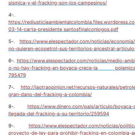
sismica-y-el-fracking-son-los-campesinos/
4-.
https://redjusticiaambientalcolombia.files.wordpress.
03-14-carta-presidente santosfinalconlogos.pdf
5-.
https://www.elespectador.com/noticias/economia
no-quieren-ecopetrol-sus-territorios-ancestral-articul
6-.
https://www.elespectador.com/noticias/medio-amb
o-no-hay-fracking-en-boyaca-crece-la polemica-
795479
7-.
http://laotraopinion.net/recursos-naturales/petrol
gran-dano-del-fracking-a-colombia/
8-.
https://www.dinero.com/pais/articulo/boyaca-
llegada-del-fracking-a-su-territorio/259594
9-.
https://www.elespectador.com/noticias/politic
proyecto-de-ley-para-prohibir-fracking-en-colombia-ar