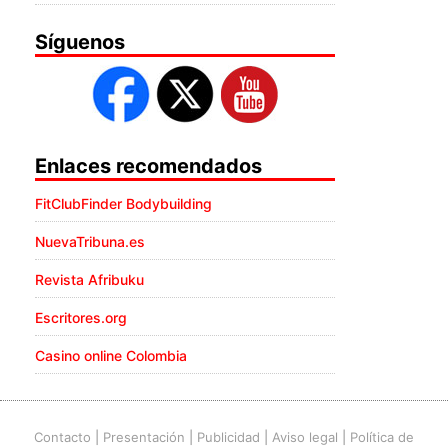
Síguenos
Enlaces recomendados
FitClubFinder Bodybuilding
NuevaTribuna.es
Revista Afribuku
Escritores.org
Casino online Colombia
Contacto
|
Presentación
|
Publicidad
|
Aviso legal
|
Política de