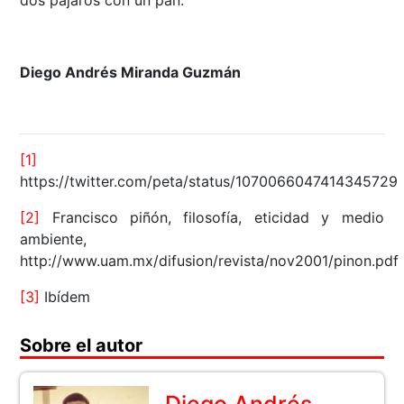
dos pájaros con un pan.
Diego Andrés Miranda Guzmán
[1]
https://twitter.com/peta/status/1070066047414345729
[2]
Francisco piñón, filosofía, eticidad y medio
ambiente,
http://www.uam.mx/difusion/revista/nov2001/pinon.pdf
[3]
Ibídem
Sobre el autor