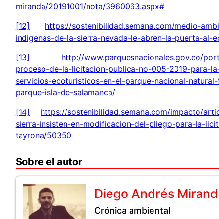
miranda/20191001/nota/3960063.aspx#
[12]
https://sostenibilidad.semana.com/medio-ambi
indigenas-de-la-sierra-nevada-le-abren-la-puerta-al-
[13]
http://www.parquesnacionales.gov.co/port
proceso-de-la-licitacion-publica-no-005-2019-para-l
servicios-ecoturisticos-en-el-parque-nacional-natural-
parque-isla-de-salamanca/
[14]
https://sostenibilidad.semana.com/impacto/arti
sierra-insisten-en-modificacion-del-pliego-para-la-lici
tayrona/50350
Sobre el autor
Diego Andrés Mirand
Crónica ambiental