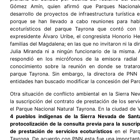
Gómez Amín, quien afirmó que Parques Nacionale
desarrollo de proyectos de infraestructura turística
porque se han llevado a cabo reuniones para hab
ecoturísticos del parque Tayrona que contó con l
expresidente Álvaro Uribe, el congresista Honorio H
familias del Magdalena; en las que no invitaron ni la di
Julia Miranda ni a ningún funcionario de la misma. 
respondió en los micrófonos de la emisora radia
conocimiento sobre la reunión en donde se tratar
parque Tayrona. Sin embargo, la directora de PNN 
entidades han buscado modificar la concesión del Par
Otra situación de conflicto ambiental en la Sierra N
la suscripción del contrato de prestación de los servi
el Parque Nacional Natural Tayrona. En la ciudad de 
4 pueblos indígenas de la Sierra Nevada de Sant
protocolización de la consulta previa para la suscri
de prestación de servicios ecoturísticos
en el Parq
Tayrona. De acuerdo con PNN esta fue una i
mportante