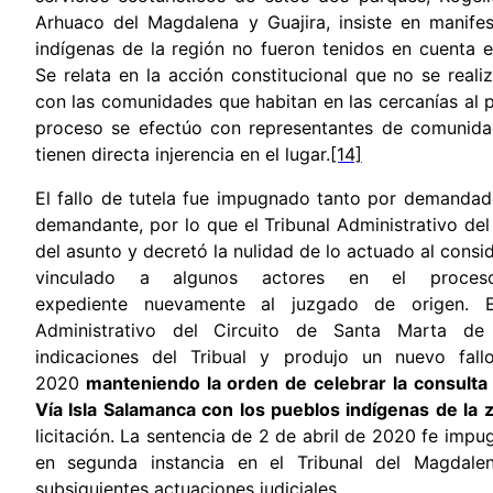
Arhuaco del Magdalena y Guajira, insiste en manife
indígenas de la región no fueron tenidos en cuenta e
Se relata en la acción constitucional
que no se reali
con las comunidades que habitan en las cercanías al 
proceso se efectúo con representantes de comunida
tienen directa injerencia en el lugar.
[14]
El fallo de tutela fue impugnado tanto por demanda
demandante, por lo que el Tribunal Administrativo de
del asunto y decretó la nulidad de lo actuado al consi
vinculado a algunos actores en el proce
expediente nuevamente al juzgado de origen.
Administrativo del Circuito de Santa Marta
de o
indicaciones del Tribual y produjo un nuevo fal
2020
manteniendo la orden de celebrar la consulta 
Vía Isla Salamanca con los pueblos indígenas de la 
licitación. La sentencia de 2 de abril de 2020 fe imp
en segunda instancia en el Tribunal del Magdale
subsiguientes actuaciones judiciales.