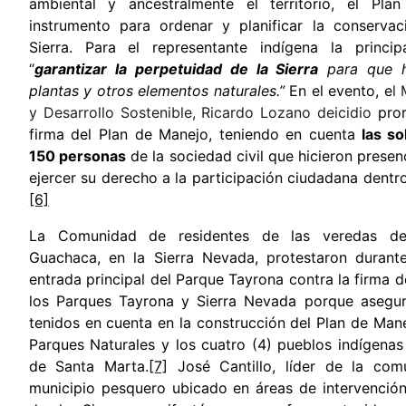
ambiental y ancestralmente el territorio, el Pl
instrumento para ordenar y planificar la conservac
Sierra.
Para el representante indígena la princi
“
garantizar la perpetuidad de la Sierra
para que ha
plantas y otros elementos naturales.”
En el evento, e
l
y Desarrollo Sostenible, Ricardo Lozano deicidio
pror
firma del Plan de Manejo, teniendo en cuenta
las so
150 personas
de la sociedad civil que hicieron presen
ejercer su derecho a la participación ciudadana dentr
[6]
La Comunidad de residentes de las veredas del
Guachaca, en la Sierra Nevada, protestaron duran
entrada principal del Parque Tayrona contra la firma 
los Parques Tayrona y Sierra Nevada porque asegu
tenidos en cuenta en la construcción del Plan de Man
Parques Naturales y los cuatro (4) pueblos indígenas
de Santa Marta.
[7]
José Cantillo, líder de la com
municipio pesquero ubicado en áreas de intervenció