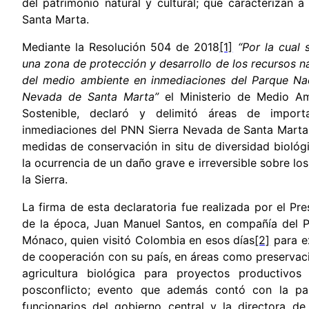
del patrimonio natural y cultural; que caracterizan 
Santa Marta.
Mediante la Resolución 504 de 2018
[1]
“Por la cual 
una zona de protección y desarrollo de los recursos n
del medio ambiente en inmediaciones del Parque Nac
Nevada de Santa Marta”
el Ministerio de Medio Am
Sostenible, declaró y delimitó áreas de import
inmediaciones del PNN Sierra Nevada de Santa Marta,
medidas de conservación in situ de diversidad biológ
la ocurrencia de un daño grave e irreversible sobre los
la Sierra.
La firma de esta declaratoria fue realizada por el P
de la época, Juan Manuel Santos, en compañía del Pr
Mónaco, quien visitó Colombia en esos días
[2]
para ex
de cooperación con su país, en áreas como preservac
agricultura biológica para proyectos productivos 
posconflicto; evento que además contó con la par
funcionarios del gobierno central y la directora d