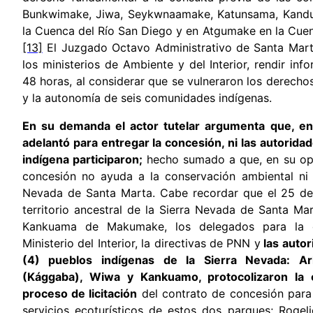
Bunkwimake, Jiwa, Seykwnaamake, Katunsama, Kand
la Cuenca del Río San Diego y en Atgumake en la Cuen
[13]
El Juzgado Octavo Administrativo de Santa Mar
los ministerios de Ambiente y del Interior, rendir in
48 horas, al considerar que se vulneraron los derechos
y la autonomía de seis comunidades indígenas.
En su demanda el actor tutelar argumenta que, en
adelantó para entregar la concesión, ni las autorida
indígena participaron;
hecho sumado a que, en su opin
concesión no ayuda a la conservación ambiental ni c
Nevada de Santa Marta. Cabe recordar que
el 25 de
territorio ancestral de la Sierra Nevada de Santa Ma
Kankuama de Makumake, los delegados para la c
Ministerio del Interior, la directivas de PNN y
las autor
(4) pueblos indígenas de la Sierra Nevada: Ar
(Kággaba), Wiwa y Kankuamo, protocolizaron la c
proceso de licitación
del contrato de concesión para 
servicios ecoturísticos de estos dos parques; Rogel