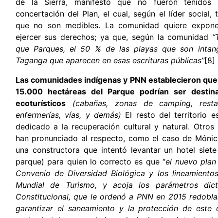
de la Sierra, manifestó que no fueron tenidos
concertación del Plan, el cual, según el líder social,
que no son medibles. La comunidad quiere expone
ejercer sus derechos; ya que, según la comunidad
“
que Parques, el 50 % de las playas que son intan
Taganga que aparecen en esas escrituras públicas”
[8]
Las comunidades indígenas y PNN establecieron que 
15.000 hectáreas del Parque podrían ser destina
ecoturísticos
(cabañas, zonas de camping, restau
enfermerías, vías, y demás)
El resto del territorio e
dedicado a la recuperación cultural y natural. Otros
han pronunciado al respecto, como el caso de Mónic
una constructora que intentó levantar un hotel siete
parque) para quien lo correcto es que “
el nuevo plan
Convenio de Diversidad Biológica y los lineamiento
Mundial de Turismo, y acoja los parámetros dic
Constitucional, que le ordenó a PNN en 2015 redobla
garantizar el saneamiento y la protección de este 