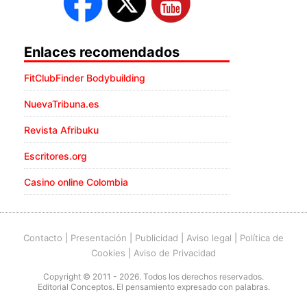
Enlaces recomendados
FitClubFinder Bodybuilding
NuevaTribuna.es
Revista Afribuku
Escritores.org
Casino online Colombia
Contacto
|
Presentación
|
Publicidad
|
Aviso legal
|
Política de
Cookies
|
Aviso de Privacidad
Copyright © 2011 - 2026. Todos los derechos reservados.
Editorial Conceptos. El pensamiento expresado con palabras.