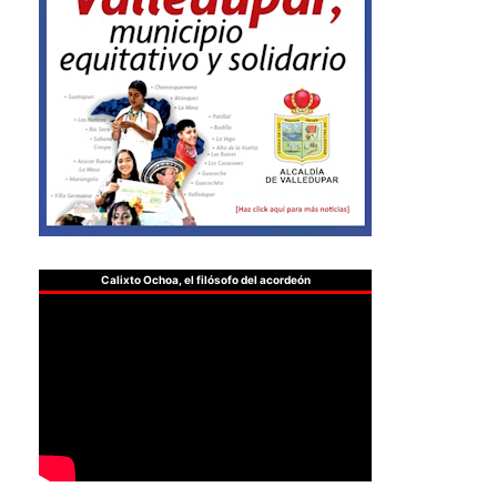
Calixto Ochoa, el filósofo del acordeón