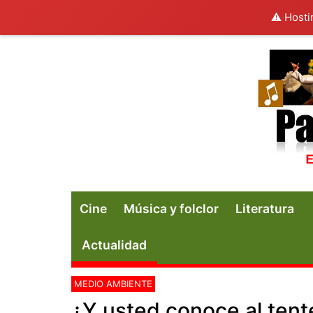
⚠️ Hosti
Cine
Música y folclor
Literatura
Actualidad
MEDIO AMBIENTE
¿Y usted conoce al tent