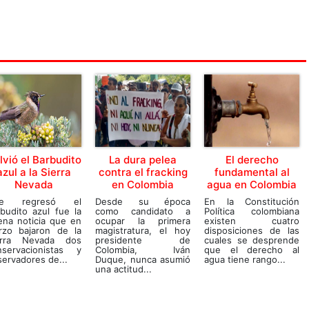
lvió el Barbudito
La dura pelea
El derecho
azul a la Sierra
contra el fracking
fundamental al
Nevada
en Colombia
agua en Colombia
e regresó el
Desde su época
En la Constitución
budito azul fue la
como candidato a
Política colombiana
ena noticia que en
ocupar la primera
existen cuatro
rzo bajaron de la
magistratura, el hoy
disposiciones de las
erra Nevada dos
presidente de
cuales se desprende
nservacionistas y
Colombia, Iván
que el derecho al
ervadores de...
Duque, nunca asumió
agua tiene rango...
una actitud...