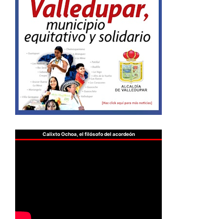
Calixto Ochoa, el filósofo del acordeón