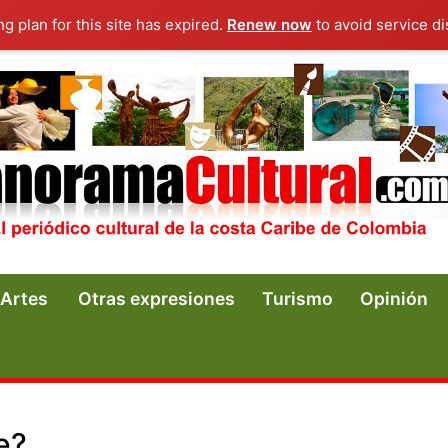
ng plan for this site has expired.
Renew now
to avoid service di
Artes
Otras expresiones
Turismo
Opinión
e?