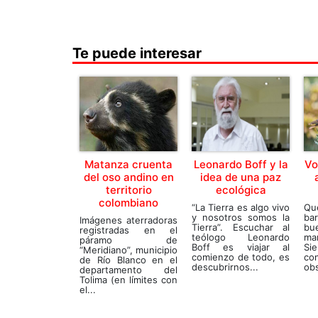
Te puede interesar
Matanza cruenta
Leonardo Boff y la
Vo
del oso andino en
idea de una paz
territorio
ecológica
colombiano
“La Tierra es algo vivo
Qu
y nosotros somos la
bar
Imágenes aterradoras
Tierra”. Escuchar al
bu
registradas en el
teólogo Leonardo
ma
páramo de
Boff es viajar al
Si
“Meridiano”, municipio
comienzo de todo, es
co
de Río Blanco en el
descubrirnos...
obs
departamento del
Tolima (en límites con
el...