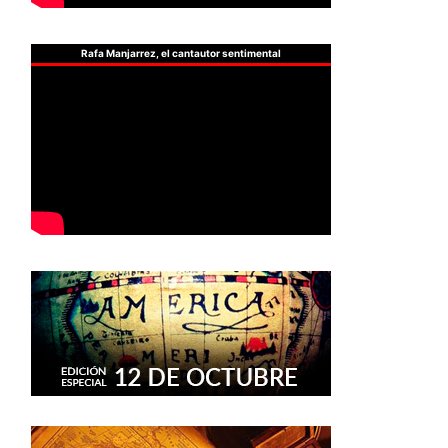
Rafa Manjarrez, el cantautor sentimental