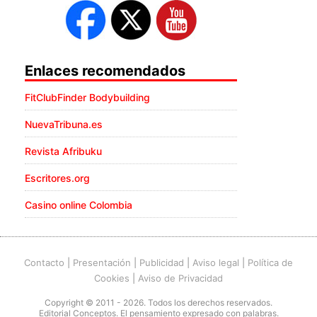
Enlaces recomendados
FitClubFinder Bodybuilding
NuevaTribuna.es
Revista Afribuku
Escritores.org
Casino online Colombia
Contacto
|
Presentación
|
Publicidad
|
Aviso legal
|
Política de
Cookies
|
Aviso de Privacidad
Copyright © 2011 - 2026. Todos los derechos reservados.
Editorial Conceptos. El pensamiento expresado con palabras.