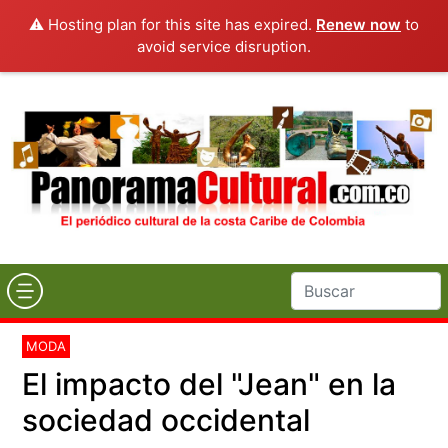
⚠️ Hosting plan for this site has expired.
Renew now
to
avoid service disruption.
MODA
El impacto del "Jean" en la
sociedad occidental