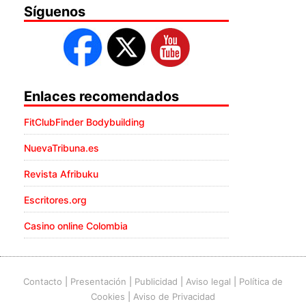
Síguenos
Enlaces recomendados
FitClubFinder Bodybuilding
NuevaTribuna.es
Revista Afribuku
Escritores.org
Casino online Colombia
Contacto
|
Presentación
|
Publicidad
|
Aviso legal
|
Política de
Cookies
|
Aviso de Privacidad