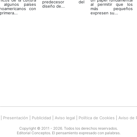
nicos de la cultura
un papel fundamental
predecesor del
 algunos países
al permitir que los
diseño de...
tinoamericanos con
más pequeños
primera...
expresen su...
|
Presentación
|
Publicidad
|
Aviso legal
|
Política de Cookies
|
Aviso de 
Copyright © 2011 - 2026. Todos los derechos reservados.
Editorial Conceptos. El pensamiento expresado con palabras.