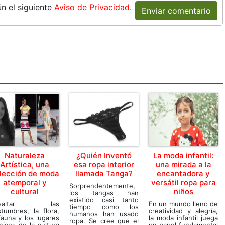
n el siguiente
Aviso de Privacidad
.
Enviar comentario
Naturaleza
¿Quién Inventó
La moda infantil:
Artística, una
esa ropa interior
una mirada a la
lección de moda
llamada Tanga?
encantadora y
atemporal y
versátil ropa para
Sorprendentemente,
cultural
niños
los tangas han
existido casi tanto
esaltar las
En un mundo lleno de
tiempo como los
tumbres, la flora,
creatividad y alegría,
humanos han usado
fauna y los lugares
la moda infantil juega
ropa. Se cree que el