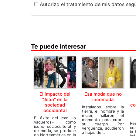
Autorizo el tratamiento de mis datos segú
Te puede interesar
El impacto del
Esa moda que no
"Jean" en la
incomoda
sociedad
co
Instalados sobre la
occidental
tierra, el hombre y la
mujer, hallaron el
El éxito del jean –o
momento para cubrir
vaqueros– como
R
su cuerpo. Por
icono sociocultural y
cos
vergüenza, acudieron
de moda, se produce
la 
a hojas de...
en Norteamérica en la