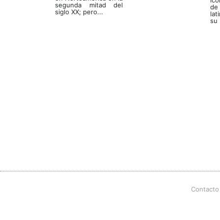
icó
segunda mitad del
de
siglo XX; pero...
la
su 
Contacto