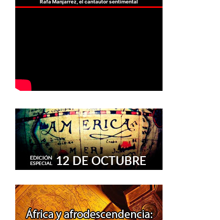
Rafa Manjarrez, el cantautor sentimental