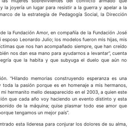
 las mujeres sobrevivientes del conflicto armado que
la joyería un lugar para resistir a la guerra y apelar a la
 marco de la estrategia de Pedagogía Social, la Dirección
 de la Fundación Amor, en compañía de la Fundación José
i esposo Leonardo Julio; los modelos fueron mis hijas, mis
 víctimas que nos han acompañado siempre, que han creído
ién nos dan esa mano para ayudarnos a levantar”, cuenta
alegría que la habita y que subyuga el duelo que aún no
ión. “Hilando memorias construyendo esperanza es una
 y toda la pasión porque es en homenaje a mis hermanos,
 mi hermanito mello desaparecido en el 2003, a quien este
ción que cada año voy haciendo un evento distinto y esta
s, sonido de la máquina; quise plasmar todo ese amor que
 porque tengamos un mejor país”.
trado esta lideresa para conjurar los dolores de su alma,