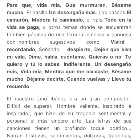
Para que
,
vida mía
,
Que murmuren
,
Bésame
mucho
. El pasillo
Un desengaño más
. Los paseos
El
camarón
,
Modera tú caminado
, el vals
Todo en la
vida se paga
, y otros temas dónde se encuentran
también páginas de una ternura inmensa y cariñosa
con nombres sugestivos como
Viviré
recordando
, Soñando
despierto
,
Dejen que viva
mi vida
,
Dime, habla, cuéntame
,
Quieras o no
,
Te
quiero y tú lo sabes
,
Indiferente
,
Un desengaño
más
,
Vida mía
,
Mentira que me olvidaste
,
Bésame
mucho
,
Déjame decirte
,
Cuando vuelvas
y
Llevo tu
recuerdo
.
El maestro Lino Ibáñez era un gran compositor.
Difícil de superar. Hombre valiente, inspirado e
inspirador, que hizo de su tragedia sentimental y
personal el más sincero arte. Las letras de sus
canciones
tienen un profundo toque poético…
Narran tristezas, sentimientos, dulzuras, tragedias,