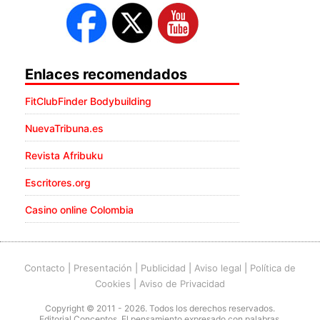
Enlaces recomendados
FitClubFinder Bodybuilding
NuevaTribuna.es
Revista Afribuku
Escritores.org
Casino online Colombia
Contacto
|
Presentación
|
Publicidad
|
Aviso legal
|
Política de
Cookies
|
Aviso de Privacidad
Copyright © 2011 - 2026. Todos los derechos reservados.
Editorial Conceptos. El pensamiento expresado con palabras.