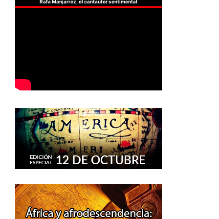
Rafa Manjarrez, el cantautor sentimental