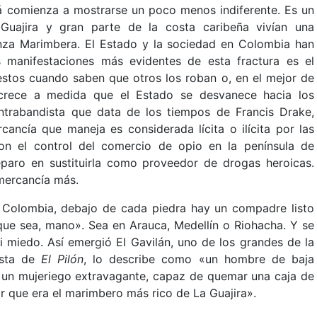
tá comienza a mostrarse un poco menos indiferente. Es un
Guajira y gran parte de la costa caribeña vivían una
anza Marimbera. El Estado y la sociedad en Colombia han
 manifestaciones más evidentes de esta fractura es el
stos cuando saben que otros los roban o, en el mejor de
 crece a medida que el Estado se desvanece hacia los
ntrabandista que data de los tiempos de Francis Drake,
cancía que maneja es considerada lícita o ilícita por las
ron el control del comercio de opio en la península de
eparo en sustituirla como proveedor de drogas heroicas.
mercancía más.
 Colombia, debajo de cada piedra hay un compadre listo
 que sea, mano». Sea en Arauca, Medellín o Riohacha. Y se
i miedo. Así emergió El Gavilán, uno de los grandes de la
ista de
El Pilón
, lo describe como «un hombre de baja
o, un mujeriego extravagante, capaz de quemar una caja de
r que era el marimbero más rico de La Guajira».