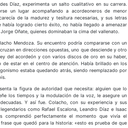
des Díaz, experimenta un salto cualitativo en su carrera.
erse un lugar acompañando a acordeoneros de menor
carecía de la madurez y tesitura necesarias, y sus letras
había logrado cierto éxito, no había llegado a amenazar
Jorge Oñate, quienes dominaban la cima del vallenato.
olacho Mendoza. Su encuentro podría compararse con un
 cruzan en direcciones opuestas, uno que desciende y otro
y del acordeón y con varios discos de oro en su haber,
 de estar en el centro de atención. Había brillado en los
agonismo estaba quedando atrás, siendo reemplazado por
is.
enta la figura de autoridad que necesita: alguien que lo
señe los tiempos y la modulación de la voz, le asegure un
decuadas. Y así fue. Colacho, con su experiencia y sus
s legendarios como Rafael Escalona, Leandro Díaz e Isaac
des comprendió perfectamente el momento que vivía el
frase que quedó para la historia: «esto es prueba de que