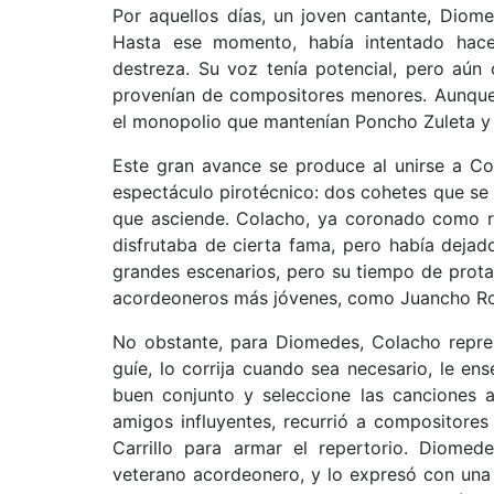
Por aquellos días, un joven cantante, Diome
Hasta ese momento, había intentado hac
destreza. Su voz tenía potencial, pero aún 
provenían de compositores menores. Aunque 
el monopolio que mantenían Poncho Zuleta y 
Este gran avance se produce al unirse a C
espectáculo pirotécnico: dos cohetes que se
que asciende. Colacho, ya coronado como re
disfrutaba de cierta fama, pero había dejado
grandes escenarios, pero su tiempo de prot
acordeoneros más jóvenes, como Juancho Ro
No obstante, para Diomedes, Colacho repres
guíe, lo corrija cuando sea necesario, le en
buen conjunto y seleccione las canciones a
amigos influyentes, recurrió a compositore
Carrillo para armar el repertorio. Diome
veterano acordeonero, y lo expresó con una 