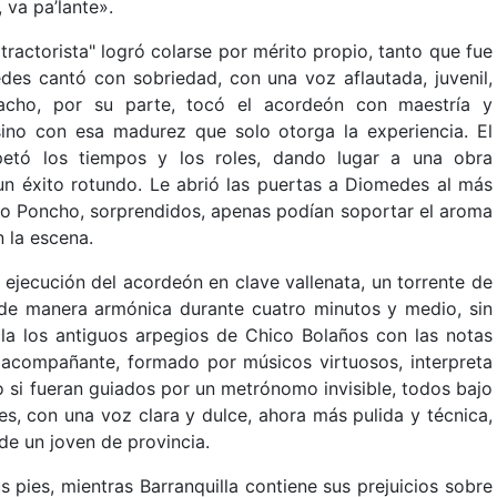
va pa’lante».
 tractorista" logró colarse por mérito propio, tanto que fue
es cantó con sobriedad, con una voz aflautada, juvenil,
olacho, por su parte, tocó el acordeón con maestría y
 sino con esa madurez que solo otorga la experiencia. El
petó los tiempos y los roles, dando lugar a una obra
 un éxito rotundo. Le abrió las puertas a Diomedes al más
omo Poncho, sorprendidos, apenas podían soportar el aroma
n la escena.
 ejecución del acordeón en clave vallenata, un torrente de
de manera armónica durante cuatro minutos y medio, sin
cla los antiguos arpegios de Chico Bolaños con las notas
 acompañante, formado por músicos virtuosos, interpreta
 si fueran guiados por un metrónomo invisible, todos bajo
s, con una voz clara y dulce, ahora más pulida y técnica,
 de un joven de provincia.
s pies, mientras Barranquilla contiene sus prejuicios sobre