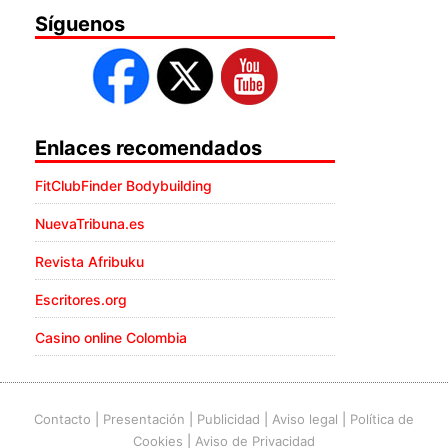
Síguenos
Enlaces recomendados
FitClubFinder Bodybuilding
NuevaTribuna.es
Revista Afribuku
Escritores.org
Casino online Colombia
Contacto
|
Presentación
|
Publicidad
|
Aviso legal
|
Política de
Cookies
|
Aviso de Privacidad