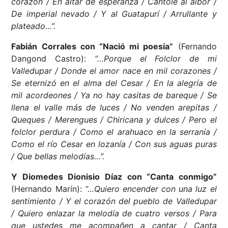
corazón / En altar de esperanza / Cántole al albor /
De imperial nevado / Y al Guatapurí / Arrullante y
plateado…”.
Fabián Corrales con “Nació mi poesía”
(Fernando
Dangond Castro):
“…Porque el Folclor de mi
Valledupar / Donde el amor nace en mil corazones /
Se eternizó en el alma del Cesar / En la alegría de
mil acordeones / Ya no hay casitas de bareque / Se
llena el valle más de luces / No venden arepitas /
Queques / Merengues / Chiricana y dulces / Pero el
folclor perdura / Como el arahuaco en la serranía /
Como el río Cesar en lozanía / Con sus aguas puras
/ Que bellas melodías…”.
Y Diomedes Dionisio Díaz con “Canta conmigo”
(Hernando Marín):
“…Quiero encender con una luz el
sentimiento / Y el corazón del pueblo de Valledupar
/ Quiero enlazar la melodía de cuatro versos / Para
que ustedes me acompañen a cantar / Canta