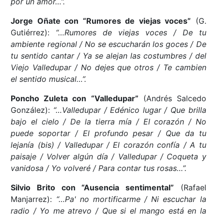
por un amor…”.
Jorge Oñate con “Rumores de viejas voces”
(G.
Gutiérrez):
“…Rumores de viejas voces / De tu
ambiente regional / No se escucharán los goces / De
tu sentido cantar / Ya se alejan las costumbres / del
Viejo Valledupar / No dejes que otros / Te cambien
el sentido musical…”.
Poncho Zuleta con “Valledupar”
(Andrés Salcedo
González):
“…Valledupar / Edénico lugar / Que brilla
bajo el cielo / De la tierra mía / El corazón / No
puede soportar / El profundo pesar / Que da tu
lejanía (bis) / Valledupar / El corazón confía / A tu
paisaje / Volver algún día / Valledupar / Coqueta y
vanidosa / Yo volveré / Para contar tus rosas…”.
Silvio Brito con “Ausencia sentimental”
(Rafael
Manjarrez):
“…Pa' no mortificarme / Ni escuchar la
radio / Yo me atrevo / Que si el mango está en la