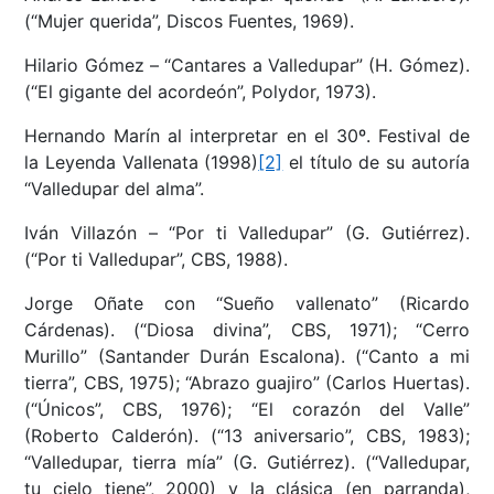
(“Mujer querida”, Discos Fuentes, 1969).
Hilario Gómez – “Cantares a Valledupar” (H. Gómez).
(“El gigante del acordeón”, Polydor, 1973).
Hernando Marín al interpretar en el 30º. Festival de
la Leyenda Vallenata (1998)
[2]
el título de su autoría
“Valledupar del alma”.
Iván Villazón – “Por ti Valledupar” (G. Gutiérrez).
(“Por ti Valledupar”, CBS, 1988).
Jorge Oñate con “Sueño vallenato” (Ricardo
Cárdenas). (“Diosa divina”, CBS, 1971); “Cerro
Murillo” (Santander Durán Escalona). (“Canto a mi
tierra”, CBS, 1975); “Abrazo guajiro” (Carlos Huertas).
(“Únicos”, CBS, 1976); “El corazón del Valle”
(Roberto Calderón). (“13 aniversario”, CBS, 1983);
“Valledupar, tierra mía” (G. Gutiérrez). (“Valledupar,
tu cielo tiene”, 2000) y la clásica (en parranda),