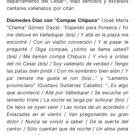
departamento del Cesar
, bajo sentidos y excelsos
cantares vallenatos, por citar:
Diomedes Díaz con “Compae Chipuco”
(José María
“Chema” Gómez Daza):
“Viajando para Fonseca / Yo
me detuve en Valledupar (bis) / Y allá en la plaza me
encontré / Con un viejito conversón / Y al pasar le
pregunté / Oiga compae, ¿cómo se llama usted?
(bis) / Me llaman compa Chipuco / Y vivo a orillas
del río Cesar (bis) / Soy vallenato de verdad / Tengo
las patas bien pintá / Con mi sombrero bien alón / Y
pa' remate me gusta el ron (bis)…”
y “Lamento
provinciano” (Gustavo Gutiérrez Cabello):
“…Es algo
que aconteció / Allá por Valledupar / Se escucha un
lamento triste / La noche es larga pa' sollozar (bis) /
De lejos se oyen venir / Las notas de un acordeón /
Enlazadas en el viento / Van pregonando su gran
dolor / Nunca se volvió a saber / De la suerte del
cantor / Sólo cuentan que de noche / Un alma pena