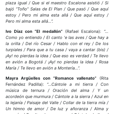
plaza igual / Que si el maestro Escalona asistió / Si
bajó “Toño” Salas de El Plan / Que pasó / Que aquí
estoy / Pero mi alma esta allá / Que aquí estoy /
Pero mi alma esta allá…”.
Ivo Díaz con “El medallón”
(Rafael Escalona):
“…
Como yo entiendo / El canto 'e las aves / Que hay a
la orilla / Del río Cesar / Hablo con el rey / De los
turpiales / Para que a tu casa / vaya a cantar (bis) /
¡Ay! no pierdas la idea / Que eso es verdad / Te llevo
en avión a Bogotá / ¡Ay! no pierdas la idea / Rosa
María / Te llevo en avión a Montería…”.
Mayra Argüelles con “Romance vallenato”
(Rita
Fernández Padilla):
“…Cántole a mi tierra / Con
música de ternura / Oración del alma / Y un
acordeón que murmura / Cántole a la sierra / Azul en
la lejanía / Paisaje del Valle / Collar de la tierra mía /
Un himno de amor / De luz y añoranza / Alma y