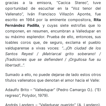
gracias a la emisora, “Cacica Stereo”, tuve
oportunidad de escuchar en la “Voz tenor del
Vallenato”, Iván Francisco Villazón Aponte, fue
escrito en 1984 por la eminente compositora,
Rita
Fernández Padilla
, y cuyas siete estrofas que lo
componen, en resumen, encumbran a Valledupar en
su máximo esplendor. Prueba de ello, entonces, sus
loables coros que, de seguro, exclama el pueblo
valduparense a vivas voces:
“…¡Oh ciudad de los
Santos Reyes! / ¡Matriarcal grito soberano! /
¡Tradiciones que se defienden! / ¡Orgullosa fue su
libertad!...”.
Sumado a ello, no puede dejarse de lado estos otros
títulos vallenatos que denotan el amor hacia el Valle:
Adaulfo Brito – “Valledupar” (Pedro Camargo O.). (“El
regreso”, Polydor, 1979).
Andrés Landero – “Valledupar querido” (A. Landero).