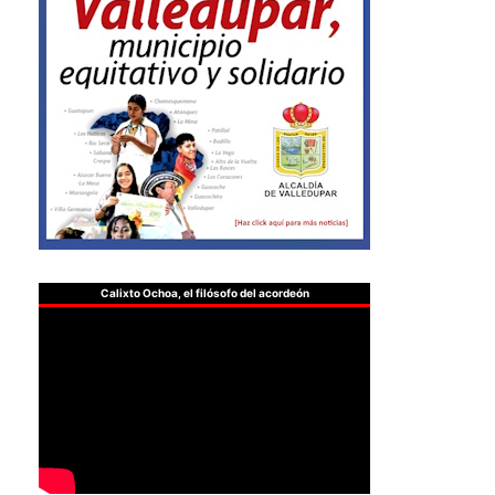
Calixto Ochoa, el filósofo del acordeón