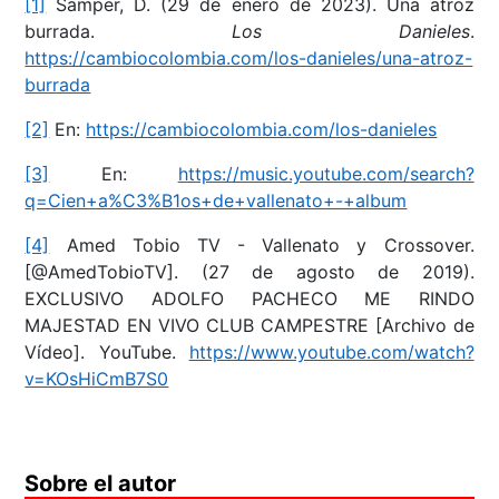
[1]
Samper, D. (29 de enero de 2023). Una atroz
burrada.
Los Danieles
.
https://cambiocolombia.com/los-danieles/una-atroz-
burrada
[2]
En:
https://cambiocolombia.com/los-danieles
[3]
En:
https://music.youtube.com/search?
q=Cien+a%C3%B1os+de+vallenato+-+album
[4]
Amed Tobio TV - Vallenato y Crossover.
[@AmedTobioTV]. (27 de agosto de 2019).
EXCLUSIVO ADOLFO PACHECO ME RINDO
MAJESTAD EN VIVO CLUB CAMPESTRE [Archivo de
Vídeo]. YouTube.
https://www.youtube.com/watch?
v=KOsHiCmB7S0
Sobre el autor