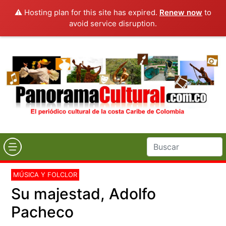
⚠️ Hosting plan for this site has expired.
Renew now
to
avoid service disruption.
MÚSICA Y FOLCLOR
Su majestad, Adolfo
Pacheco