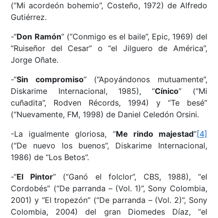
(“Mi acordeón bohemio”, Costeño, 1972) de Alfredo
Gutiérrez.
-“
Don Ramón
” (“Conmigo es el baile”, Epic, 1969) del
“Ruiseñor del Cesar” o “el Jilguero de América”,
Jorge Oñate.
-“
Sin compromiso
” (“Apoyándonos mutuamente”,
Diskarime Internacional, 1985), “
Cínico
” (“Mi
cuñadita”, Rodven Récords, 1994) y “Te besé”
(“Nuevamente, FM, 1998) de Daniel Celedón Orsini.
-La igualmente gloriosa, “
Me rindo majestad
”
[4]
(“De nuevo los buenos”, Diskarime Internacional,
1986) de “Los Betos”.
-“
El Pintor
” (“Ganó el folclor”, CBS, 1988), “el
Cordobés” (“De parranda – (Vol. 1)”, Sony Colombia,
2001) y “El tropezón” (“De parranda – (Vol. 2)”, Sony
Colombia, 2004) del gran Diomedes Díaz, “el