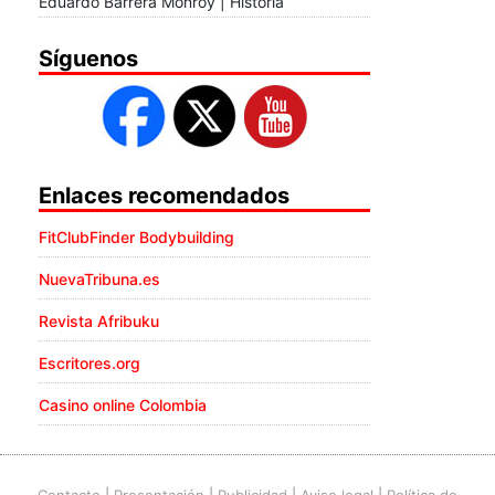
Eduardo Barrera Monroy | Historia
Síguenos
Enlaces recomendados
FitClubFinder Bodybuilding
NuevaTribuna.es
Revista Afribuku
Escritores.org
Casino online Colombia
Contacto
|
Presentación
|
Publicidad
|
Aviso legal
|
Política de