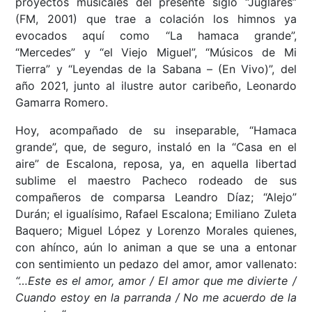
proyectos musicales del presente siglo “Juglares”
(FM, 2001) que trae a colación los himnos ya
evocados aquí como “La hamaca grande”,
“Mercedes” y “el Viejo Miguel”, “Músicos de Mi
Tierra” y “Leyendas de la Sabana – (En Vivo)”, del
año 2021, junto al ilustre autor caribeño, Leonardo
Gamarra Romero.
Hoy, acompañado de su inseparable, “Hamaca
grande”, que, de seguro, instaló en la “Casa en el
aire” de Escalona, reposa, ya, en aquella libertad
sublime el maestro Pacheco rodeado de sus
compañeros de comparsa Leandro Díaz; “Alejo”
Durán; el igualísimo, Rafael Escalona; Emiliano Zuleta
Baquero; Miguel López y Lorenzo Morales quienes,
con ahínco, aún lo animan a que se una a entonar
con sentimiento un pedazo del amor, amor vallenato:
“…Este es el amor, amor / El amor que me divierte /
Cuando estoy en la parranda / No me acuerdo de la