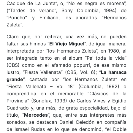
Cacique de La Junta”, o, “No es negra es morena”,
(“Tardes de verano”, Sony Colombia, 1994) de
“Poncho” y Emiliano, los añorados “Hermanos
Zuleta”.
Claro que, por reiterar, una vez más, no pueden
faltar sus himnos “
El Viejo Miguel
”, de igual manera,
interpretada por “los Hermanos Zuleta”, en 1980, al
ser integrada tanto en el álbum “Pa’ toda la vida”
(CBS) como en el afamado popurrí, de ese mismo
lustro, “Fiesta Vallenata” (CBS, Vol. 6); “
La hamaca
grande
”, cantada por “los Hermanos Zuleta” en
“Fiesta Vallenata – Vol 18” (Columbia, 1992) o
comprendida en el memorable “Clásicos de la
Provincia” (Sonolux, 1993) de Carlos Vives y Egidio
Cuadrado y, una más, de grata especialidad, bajo el
título, “
Mercedes
”, que, entre sus intérpretes más
sonados, se destacan Daniel Celedón en compañía
de Ismael Rudas en lo que se denominó, “el Doble