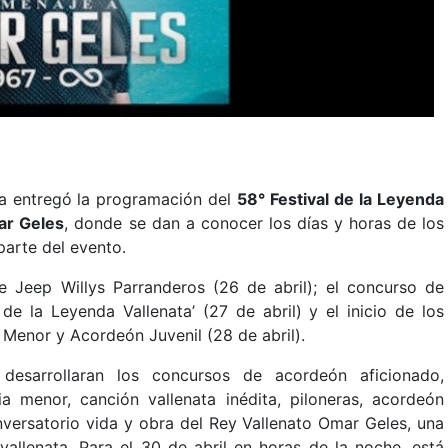
ta entregó la programación del
58° Festival de la Leyenda
ar Geles
, donde se dan a conocer los días y horas de los
parte del evento.
e Jeep Willys Parranderos (26 de abril); el concurso de
l de la Leyenda Vallenata’ (27 de abril) y el inicio de los
Menor y Acordeón Juvenil (28 de abril).
desarrollaran los concursos de acordeón aficionado,
a menor, canción vallenata inédita, piloneras, acordeón
nversatorio vida y obra del Rey Vallenato Omar Geles, una
vallenata. Para el 30 de abril en horas de la noche, está