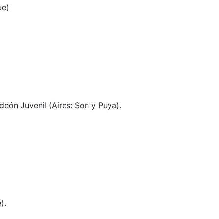
ue)
eón Juvenil (Aires: Son y Puya).
).