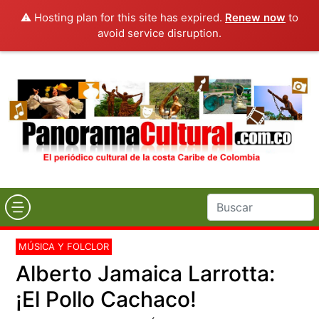
⚠️ Hosting plan for this site has expired.
Renew now
to
avoid service disruption.
MÚSICA Y FOLCLOR
Alberto Jamaica Larrotta:
¡El Pollo Cachaco!