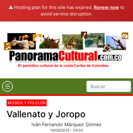
⚠️ Hosting plan for this site has expired.
Renew now
to
avoid service disruption.
MÚSICA Y FOLCLOR
Vallenato y Joropo
Iván Fernando Márquez Gómez
16/06/2025 - 05:00