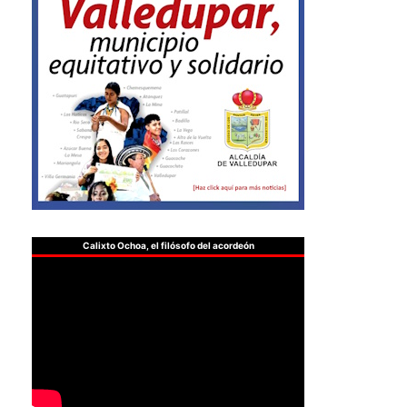
Calixto Ochoa, el filósofo del acordeón