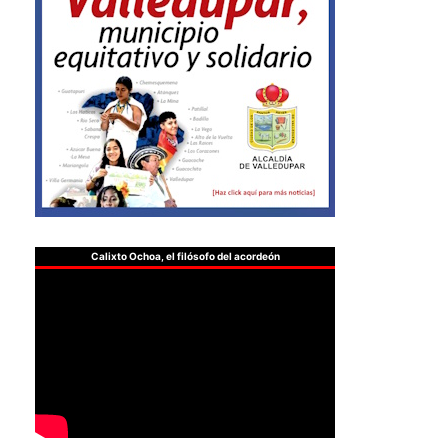
Calixto Ochoa, el filósofo del acordeón