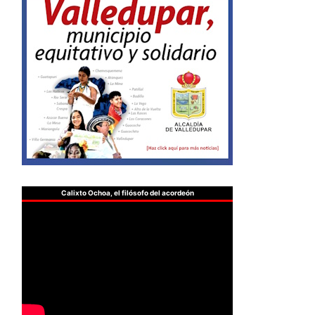
Calixto Ochoa, el filósofo del acordeón