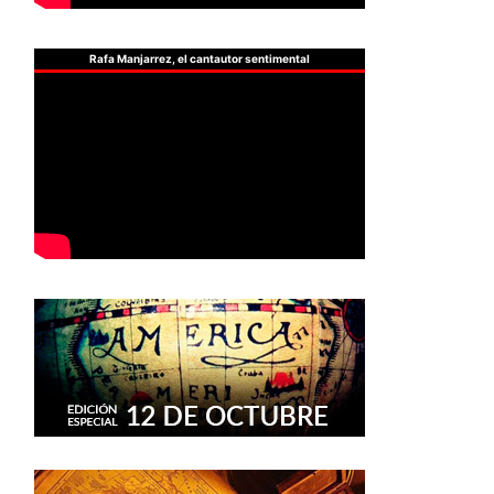
Rafa Manjarrez, el cantautor sentimental