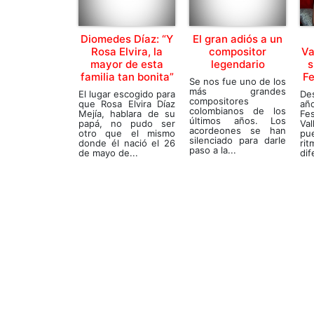
Diomedes Díaz: “Y
El gran adiós a un
Rosa Elvira, la
compositor
Va
mayor de esta
legendario
s
familia tan bonita”
Fe
Se nos fue uno de los
más grandes
El lugar escogido para
De
compositores
que Rosa Elvira Díaz
añ
colombianos de los
Mejía, hablara de su
Fes
últimos años. Los
papá, no pudo ser
Va
acordeones se han
otro que el mismo
pue
silenciado para darle
donde él nació el 26
ri
paso a la...
de mayo de...
dif