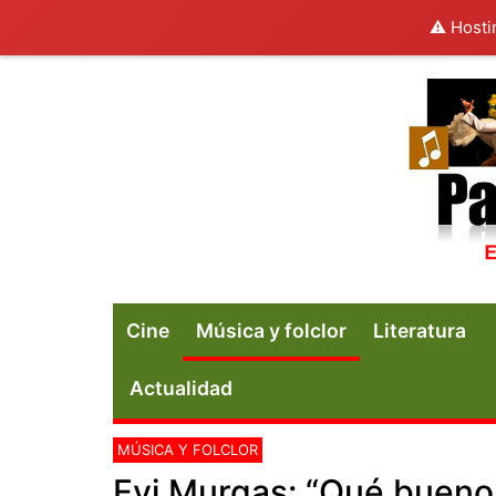
⚠️ Hosti
Cine
Música y folclor
Literatura
Actualidad
MÚSICA Y FOLCLOR
Evi Murgas: “Qué bueno 