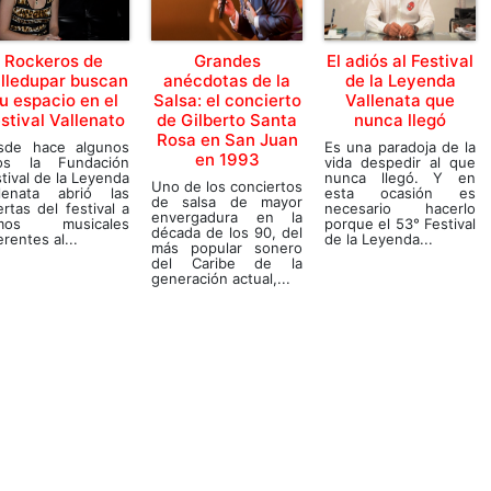
Rockeros de
Grandes
El adiós al Festival
lledupar buscan
anécdotas de la
de la Leyenda
u espacio en el
Salsa: el concierto
Vallenata que
stival Vallenato
de Gilberto Santa
nunca llegó
Rosa en San Juan
sde hace algunos
Es una paradoja de la
en 1993
os la Fundación
vida despedir al que
tival de la Leyenda
nunca llegó. Y en
Uno de los conciertos
llenata abrió las
esta ocasión es
de salsa de mayor
rtas del festival a
necesario hacerlo
envergadura en la
tmos musicales
porque el 53° Festival
década de los 90, del
erentes al...
de la Leyenda...
más popular sonero
del Caribe de la
generación actual,...