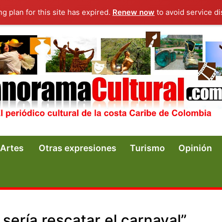
ng plan for this site has expired.
Renew now
to avoid service di
Artes
Otras expresiones
Turismo
Opinión
sería rescatar el carnaval”