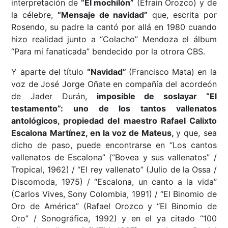
interpretación de
“El mochilón”
(Efraín Orozco) y de
la célebre,
“Mensaje de navidad”
que, escrita por
Rosendo, su padre la cantó por allá en 1980 cuando
hizo realidad junto a “Colacho” Mendoza el álbum
“Para mi fanaticada” bendecido por la otrora CBS.
Y aparte del título
“Navidad”
(Francisco Mata) en la
voz de José Jorge Oñate en compañía del acordeón
de Jader Durán,
imposible de soslayar “El
testamento”: uno de los tantos vallenatos
antológicos, propiedad del maestro Rafael Calixto
Escalona Martínez, en la voz de Mateus,
y que, sea
dicho de paso, puede encontrarse en “Los cantos
vallenatos de Escalona” (“Bovea y sus vallenatos” /
Tropical, 1962) / “El rey vallenato” (Julio de la Ossa /
Discomoda, 1975) / “Escalona, un canto a la vida”
(Carlos Vives, Sony Colombia, 1991) / “El Binomio de
Oro de América” (Rafael Orozco y “El Binomio de
Oro” / Sonográfica, 1992) y en el ya citado “100