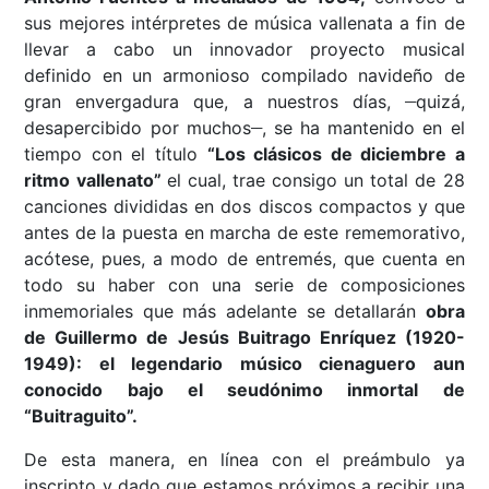
sus mejores intérpretes de música vallenata a fin de
llevar a cabo un innovador proyecto musical
definido en un armonioso compilado navideño de
__
gran envergadura que, a nuestros días,
quizá,
__
desapercibido por muchos
, se ha mantenido en el
tiempo con el título
“Los clásicos de diciembre a
ritmo vallenato”
el cual, trae consigo un total de 28
canciones divididas en dos discos compactos y que
antes de la puesta en marcha de este rememorativo,
acótese, pues, a modo de entremés, que cuenta en
todo su haber con una serie de composiciones
inmemoriales que más adelante se detallarán
obra
de Guillermo de Jesús Buitrago Enríquez (1920-
1949): el legendario músico cienaguero aun
conocido bajo el seudónimo inmortal de
“Buitraguito”.
De esta manera, en línea con el preámbulo ya
inscripto y dado que estamos próximos a recibir una