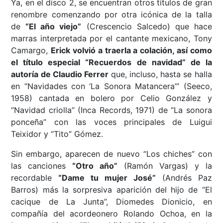
Ya, en el disco 2, se encuentran otros títulos de gran
renombre comenzando por otra icónica de la talla
de
“El año viejo”
(Crescencio Salcedo) que hace
marras interpretada por el cantante mexicano, Tony
Camargo,
Erick volvió a traerla a colación, así como
el título especial “Recuerdos de navidad” de la
autoría de Claudio Ferrer
que, incluso, hasta se halla
en “Navidades con ‘La Sonora Matancera’” (Seeco,
1958) cantada en bolero por Celio González y
“Navidad criolla” (Inca Records, 1971) de “La sonora
ponceña” con las voces principales de Luigui
Teixidor y “Tito” Gómez.
Sin embargo, aparecen de nuevo “Los chiches” con
las canciones
“Otro año”
(Ramón Vargas) y la
recordable
“Dame tu mujer José”
(Andrés Paz
Barros) más la sorpresiva aparición del hijo de “El
cacique de La Junta”, Diomedes Dionicio, en
compañía del acordeonero Rolando Ochoa, en la