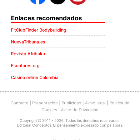
Enlaces recomendados
FitClubFinder Bodybuilding
NuevaTribuna.es
Revista Afribuku
Escritores.org
Casino online Colombia
Contacto
|
Presentación
|
Publicidad
|
Aviso legal
|
Política de
Cookies
|
Aviso de Privacidad
Copyright © 2011 - 2026. Todos los derechos reservados.
Editorial Conceptos. El pensamiento expresado con palabras.