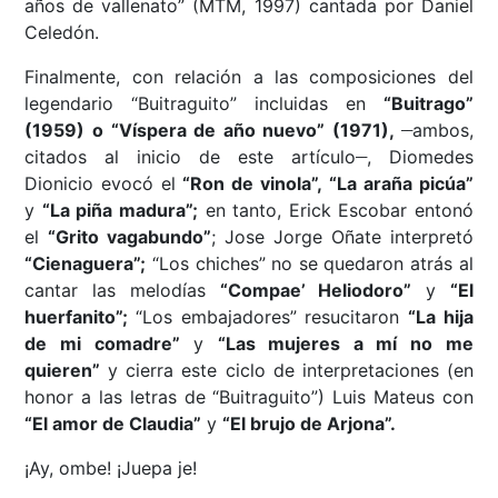
años de vallenato” (MTM, 1997) cantada por Daniel
Celedón.
Finalmente, con relación a las composiciones del
legendario “Buitraguito” incluidas en
“Buitrago”
__
(1959) o “Víspera de año nuevo” (1971),
ambos,
__
citados al inicio de este artículo
, Diomedes
Dionicio evocó el
“Ron de vinola”,
“La araña picúa”
y
“La piña madura”;
en tanto, Erick Escobar entonó
el
“Grito vagabundo”
; Jose Jorge Oñate interpretó
“Cienaguera”;
“Los chiches” no se quedaron atrás al
cantar las melodías
“Compae’ Heliodoro”
y
“El
huerfanito”;
“Los embajadores” resucitaron
“La hija
de mi comadre”
y
“Las mujeres a mí no me
quieren”
y cierra este ciclo de interpretaciones (en
honor a las letras de “Buitraguito”) Luis Mateus con
“El amor de Claudia”
y
“El brujo de Arjona”.
¡Ay, ombe! ¡Juepa je!