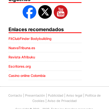
Enlaces recomendados
FitClubFinder Bodybuilding
NuevaTribuna.es
Revista Afribuku
Escritores.org
Casino online Colombia
Contacto
|
Presentación
|
Publicidad
|
Aviso legal
|
Política de
Cookies
|
Aviso de Privacidad