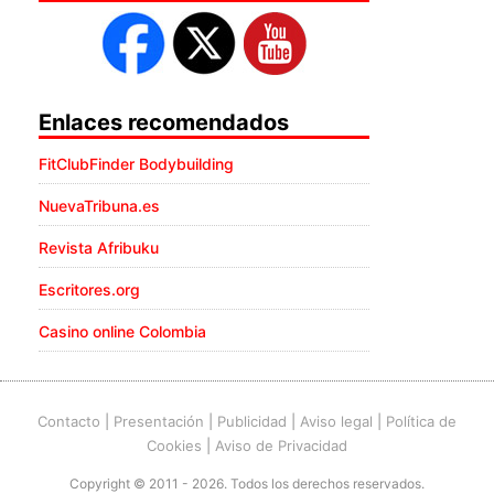
Enlaces recomendados
FitClubFinder Bodybuilding
NuevaTribuna.es
Revista Afribuku
Escritores.org
Casino online Colombia
Contacto
|
Presentación
|
Publicidad
|
Aviso legal
|
Política de
Cookies
|
Aviso de Privacidad
Copyright © 2011 - 2026. Todos los derechos reservados.