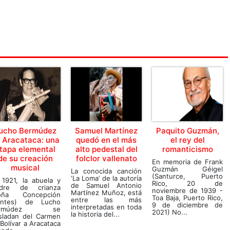
ucho Bermúdez
Samuel Martínez
Paquito Guzmán,
 Aracataca: una
quedó en el más
el rey del
tapa elemental
alto pedestal del
romanticismo
de su creación
folclor vallenato
En memoria de Frank
musical
Guzmán Géigel
La conocida canción
(Santurce, Puerto
‘La Loma’ de la autoría
 1921, la abuela y
Rico, 20 de
de Samuel Antonio
dre de crianza
noviembre de 1939 -
Martínez Muñoz, está
oña Concepción
Toa Baja, Puerto Rico,
entre las más
ntes) de Lucho
9 de diciembre de
interpretadas en toda
ermúdez se
2021) No...
la historia del...
asladan del Carmen
Bolívar a Aracataca