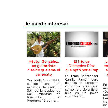
Te puede interesar
Héctor González:
El hijo de
L
un guitarrista
Diomedes Díaz
en
clásico que ama el
que optó por el rap
e
vallenato
Se llama Christopher
Carrillo Ramón pero
Corría el año de 1978,
muchos lo conocen
cuando en los
En
como Kiko y su calle,
estudios de Radio El
ma
su nombre de artista.
Sol, de la ciudad de
(D
Kiko es un joven
Cali, mientras se
Mo
colombiano...
transmitía el
B
Programa "El sol, la...
tr
de 