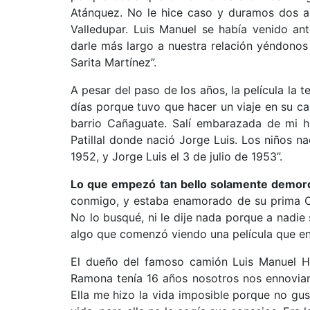
Atánquez. No le hice caso y duramos dos a
Valledupar. Luis Manuel se había venido an
darle más largo a nuestra relación yéndonos
Sarita Martínez”.
A pesar del paso de los años, la película la 
días porque tuvo que hacer un viaje en su cam
barrio Cañaguate. Salí embarazada de mi h
Patillal donde nació Jorge Luis. Los niños n
1952, y Jorge Luis el 3 de julio de 1953”.
Lo que empezó tan bello solamente demoró
conmigo, y estaba enamorado de su prima Cel
No lo busqué, ni le dije nada porque a nadie
algo que comenzó viendo una película que en m
El dueño del famoso camión Luis Manuel Hi
Ramona tenía 16 años nosotros nos ennoviam
Ella me hizo la vida imposible porque no gu