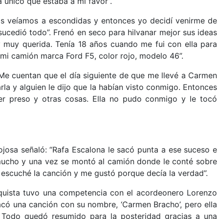
la único que estaba a mi favor”.
 veíamos a escondidas y entonces yo decidí venirme de
y sucedió todo”. Frenó en seco para hilvanar mejor sus ideas
uy querida. Tenía 18 años cuando me fui con ella para
 mi camión marca Ford F5, color rojo, modelo 46”.
“Me cuentan que el día siguiente de que me llevé a Carmen
rla y alguien le dijo que la habían visto conmigo. Entonces
r preso y otras cosas. Ella no pudo conmigo y le tocó
inojosa señaló: “Rafa Escalona le sacó punta a ese suceso e
ucho y una vez se montó al camión donde le conté sobre
scuché la canción y me gustó porque decía la verdad”.
quista tuvo una competencia con el acordeonero Lorenzo
sacó una canción con su nombre, ‘Carmen Bracho’, pero ella
. Todo quedó resumido para la posteridad gracias a una