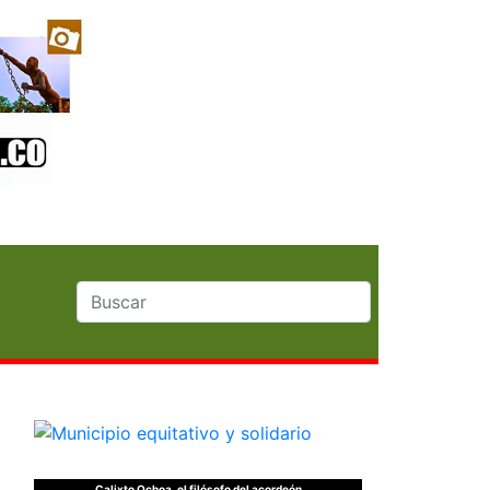
Calixto Ochoa, el filósofo del acordeón