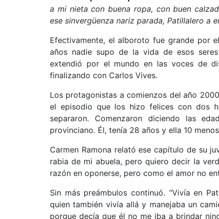
a mi nieta con buena ropa, con buen calza
ese sinvergüenza nariz parada, Patillalero a 
Efectivamente, el alboroto fue grande por e
años nadie supo de la vida de esos seres 
extendió por el mundo en las voces de di
finalizando con Carlos Vives.
Los protagonistas a comienzos del año 2000 
el episodio que los hizo felices con dos 
separaron. Comenzaron diciendo las eda
provinciano. Él, tenía 28 años y ella 10 menos
Carmen Ramona relató ese capítulo de su ju
rabia de mi abuela, pero quiero decir la ver
razón en oponerse, pero como el amor no ent
Sin más preámbulos continuó. “Vivía en Pat
quien también vivía allá y manejaba un cam
porque decía que él no me iba a brindar nin