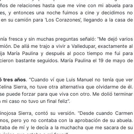
ños de relaciones hasta que me vine con mi abuela para
tes, y entonces una noche fuimos a cine y decidimos no
 en su camión para ‘Los Corazones’, llegando a la casa de
tenía fresca y sin muchas preguntas señaló: “Me dejó varios
ión. De allá me trajo a vivir a Valledupar, exactamente al
ija María Paulina y después al poco tiempo me fui para
acieron bastante seguidos. María Paulina el 19 de mayo de
 tres años
. “Cuando ví que Luis Manuel no tenía que ver
ina Sierra, no tuve otra alternativa que olvidarme de él.
 se puede forzar para que viva con otro. Me dolió terminar
i caso no tuvo un final feliz”.
nojosa Sierra, contó su versión. “Desde cuando Carmen
os, pero yo no contaba con la aprobación de su abuela.
staba de mí y le decía a la muchacha que me sacara de su