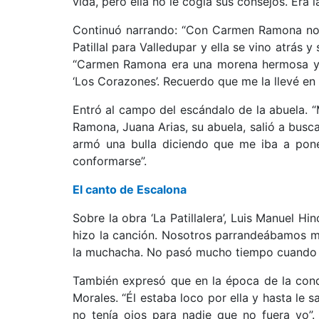
vida, pero ella no le cogía sus consejos. Era 
Continuó narrando: “Con Carmen Ramona nos
Patillal para Valledupar y ella se vino atrás 
“Carmen Ramona era una morena hermosa y m
‘Los Corazones’. Recuerdo que me la llevé en
Entró al campo del escándalo de la abuela. 
Ramona, Juana Arias, su abuela, salió a busca
armó una bulla diciendo que me iba a pone
conformarse”.
El canto de Escalona
Sobre la obra ‘La Patillalera’, Luis Manuel H
hizo la canción. Nosotros parrandeábamos m
la muchacha. No pasó mucho tiempo cuando e
También expresó que en la época de la con
Morales. “Él estaba loco por ella y hasta le 
no tenía ojos para nadie que no fuera yo”