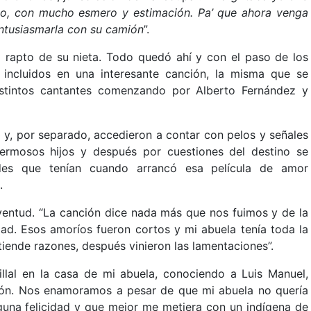
do, con mucho esmero y estimación. Pa’ que ahora venga
entusiasmarla con su camión
”.
l rapto de su nieta. Todo quedó ahí y con el paso de los
incluidos en una interesante canción, la misma que se
stintos cantantes comenzando por Alberto Fernández y
y, por separado, accedieron a contar con pelos y señales
hermosos hijos y después por cuestiones del destino se
des que tenían cuando arrancó esa película de amor
.
ventud. “La canción dice nada más que nos fuimos y de la
dad. Esos amoríos fueron cortos y mi abuela tenía toda la
iende razones, después vinieron las lamentaciones”.
illal en la casa de mi abuela, conociendo a Luis Manuel,
ión. Nos enamoramos a pesar de que mi abuela no quería
guna felicidad y que mejor me metiera con un indígena de