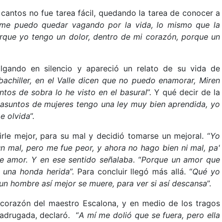
 cantos no fue tarea fácil, quedando la tarea de conocer a
me puedo quedar vagando por la vida, lo mismo que la
rque yo tengo un dolor, dentro de mi corazón, porque un
algando en silencio y apareció un relato de su vida de
chiller, en el Valle dicen que no puedo enamorar, Miren
tos de sobra lo he visto en el basural
”. Y qué decir de la
asuntos de mujeres tengo una ley muy bien aprendida, yo
me olvida
”.
rle mejor, para su mal y decidió tomarse un mejoral. “
Yo
n mal, pero me fue peor, y ahora no hago bien ni mal, pa'
de amor. Y en ese sentido señalaba
. “
Porque un amor que
a una honda herida
”. Para concluir llegó más allá. “
Qué yo
n hombre así mejor se muere, para ver si así descansa
”.
 corazón del maestro Escalona, y en medio de los tragos
adrugada, declaró. “
A mí me dolió que se fuera, pero ella