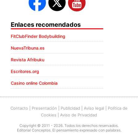
Enlaces recomendados
FitClubFinder Bodybuilding
NuevaTribuna.es
Revista Afribuku
Escritores.org
Casino online Colombia
Contacto
|
Presentación
|
Publicidad
|
Aviso legal
|
Política de
Cookies
|
Aviso de Privacidad
Copyright © 2011 - 2026. Todos los derechos reservados.
Editorial Conceptos. El pensamiento expresado con palabras.