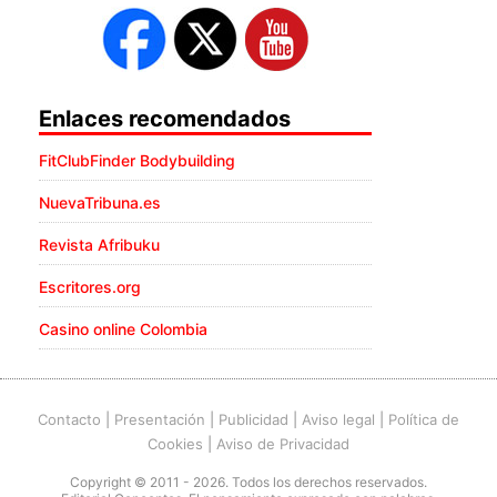
Enlaces recomendados
FitClubFinder Bodybuilding
NuevaTribuna.es
Revista Afribuku
Escritores.org
Casino online Colombia
Contacto
|
Presentación
|
Publicidad
|
Aviso legal
|
Política de
Cookies
|
Aviso de Privacidad
Copyright © 2011 - 2026. Todos los derechos reservados.