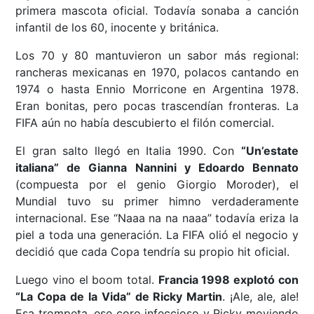
primera mascota oficial. Todavía sonaba a canción
infantil de los 60, inocente y británica.
Los 70 y 80 mantuvieron un sabor más regional:
rancheras mexicanas en 1970, polacos cantando en
1974 o hasta Ennio Morricone en Argentina 1978.
Eran bonitas, pero pocas trascendían fronteras. La
FIFA aún no había descubierto el filón comercial.
El gran salto llegó en Italia 1990. Con
“Un’estate
italiana” de Gianna Nannini y Edoardo Bennato
(compuesta por el genio Giorgio Moroder), el
Mundial tuvo su primer himno verdaderamente
internacional. Ese “Naaa na na naaa” todavía eriza la
piel a toda una generación. La FIFA olió el negocio y
decidió que cada Copa tendría su propio hit oficial.
Luego vino el boom total.
Francia 1998 explotó con
“La Copa de la Vida” de Ricky Martin
. ¡Ale, ale, ale!
Esa trompeta, ese coro infeccioso y Ricky moviendo