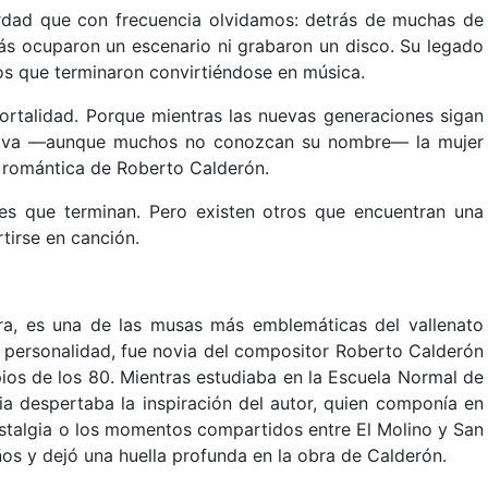
erdad que con frecuencia olvidamos: detrás de muchas de
ás ocuparon un escenario ni grabaron un disco. Su legado
dos que terminaron convirtiéndose en música.
rtalidad. Porque mientras las nuevas generaciones sigan
 viva —aunque muchos no conozcan su nombre— la mujer
a romántica de Roberto Calderón.
es que terminan. Pero existen otros que encuentran una
irse en canción.
jira, es una de las musas más emblemáticas del vallenato
y personalidad, fue novia del compositor Roberto Calderón
pios de los 80. Mientras estudiaba en la Escuela Normal de
ia despertaba la inspiración del autor, quien componía en
ostalgia o los momentos compartidos entre El Molino y San
ños y dejó una huella profunda en la obra de Calderón.