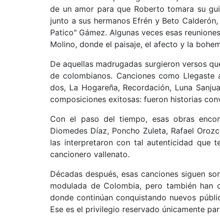
de un amor para que Roberto tomara su guit
junto a sus hermanos Efrén y Beto Calderón
Patico" Gámez. Algunas veces esas reuniones n
Molino, donde el paisaje, el afecto y la bohe
De aquellas madrugadas surgieron versos que
de colombianos. Canciones como Llegaste a
dos, La Hogareña, Recordación, Luna Sanj
composiciones exitosas: fueron historias con
Con el paso del tiempo, esas obras encont
Diomedes Díaz, Poncho Zuleta, Rafael Orozco
las interpretaron con tal autenticidad que t
cancionero vallenato.
Décadas después, esas canciones siguen son
modulada de Colombia, pero también han co
donde continúan conquistando nuevos públic
Ese es el privilegio reservado únicamente par