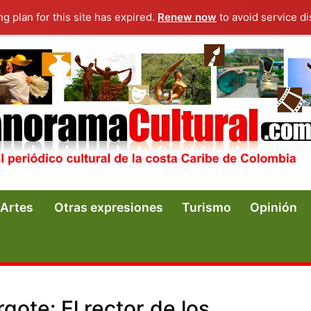
ng plan for this site has expired.
Renew now
to avoid service di
Artes
Otras expresiones
Turismo
Opinión
gote: El rector de los