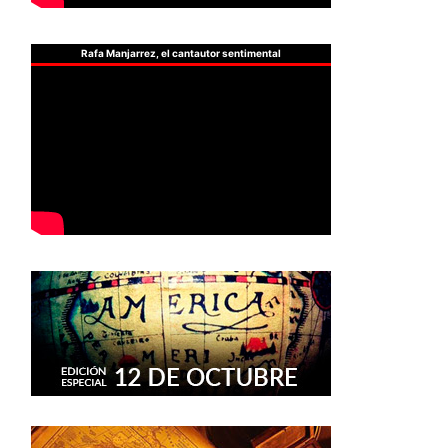
Rafa Manjarrez, el cantautor sentimental