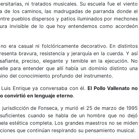
rsitarias, ni tratados musicales. Su escuela fue el viento
da de los caminos, las madrugadas de parranda donde el
, entre pueblos dispersos y patios iluminados por mechones
tura invisible de lo que hoy entendemos como acordeón
 no era casual ni folclóricamente decorativo. En distintos
resenta bravura, resistencia y jerarquía en la cuerda. Y así
safiante, preciso, elegante y temible en la ejecución. No
uelle para entender que allí había un dominio distinto una
 sino del conocimiento profundo del instrumento.
 Luis Enrique ya conversaba con él.
El Pollo Vallenato no
lo convirtió en lenguaje eterno
.
, jurisdicción de Fonseca, y murió el 25 de marzo de 1995
insuficientes cuando se habla de un hombre que no dejó
uela estética completa. Los grandes maestros no se miden
raciones que continúan respirando su pensamiento musical.