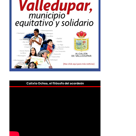
Calixto Ochoa, el filósofo del acordeón