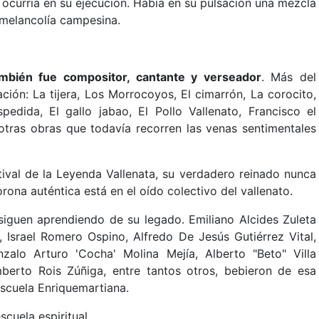
 ocurría en su ejecución. Había en su pulsación una mezcla
y melancolía campesina.
mbién fue compositor, cantante y verseador
. Más del
ción: La tijera, Los Morrocoyos, El cimarrón, La corocito,
pedida, El gallo jabao, El Pollo Vallenato, Francisco el
tras obras que todavía recorren las venas sentimentales
ival de la Leyenda Vallenata, su verdadero reinado nunca
rona auténtica está en el oído colectivo del vallenato.
siguen aprendiendo de su legado. Emiliano Alcides Zuleta
 Israel Romero Ospino, Alfredo De Jesús Gutiérrez Vital,
zalo Arturo 'Cocha' Molina Mejía, Alberto "Beto" Villa
berto Rois Zúñiga, entre tantos otros, bebieron de esa
scuela Enriquemartiana.
cuela espiritual.