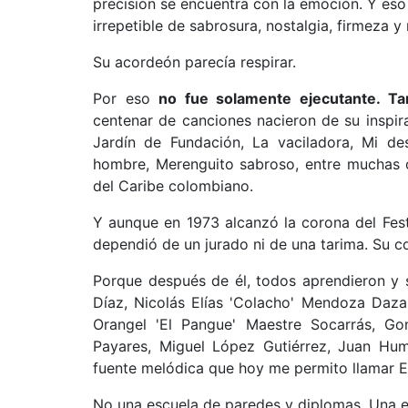
precisión se encuentra con la emoción. Y eso
irrepetible de sabrosura, nostalgia, firmeza 
Su acordeón parecía respirar.
Por eso
no fue solamente ejecutante. Ta
centenar de canciones nacieron de su inspira
Jardín de Fundación, La vaciladora, Mi des
hombre, Merenguito sabroso, entre muchas o
del Caribe colombiano.
Y aunque en 1973 alcanzó la corona del Fest
dependió de un jurado ni de una tarima. Su co
Porque después de él, todos aprendieron y 
Díaz, Nicolás Elías 'Colacho' Mendoza Daza,
Orangel 'El Pangue' Maestre Socarrás, Gon
Payares, Miguel López Gutiérrez, Juan Hum
fuente melódica que hoy me permito llamar E
No una escuela de paredes y diplomas. Una es