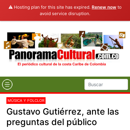
⚠️ Hosting plan for this site has expired.
Renew now
to
avoid service disruption.
MÚSICA Y FOLCLOR
Gustavo Gutiérrez, ante las
preguntas del público