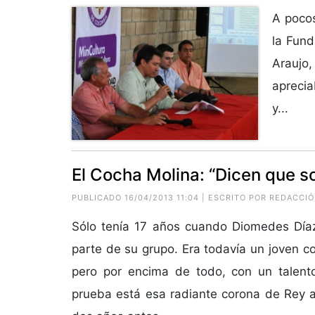
A pocos
la Fund
Araujo
aprecia
y...
El Cocha Molina: “Dicen que s
PUBLICADO 16/04/2013 11:04 | ESCRITO POR REDACCI
Sólo tenía 17 años cuando Diomedes Díaz
parte de su grupo. Era todavía un joven c
pero por encima de todo, con un talen
prueba está esa radiante corona de Rey 