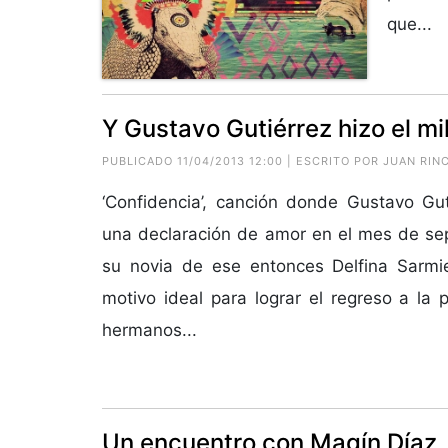
que...
Y Gustavo Gutiérrez hizo el m
PUBLICADO 11/04/2013 12:00 | ESCRITO POR JUAN RI
‘Confidencia’, canción donde Gustavo Gut
una declaración de amor en el mes de se
su novia de ese entonces Delfina Sarmie
motivo ideal para lograr el regreso a la 
hermanos...
Un encuentro con Magín Díaz