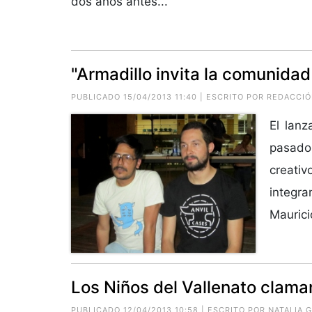
dos años antes...
"Armadillo invita la comunidad
PUBLICADO 15/04/2013 11:40 | ESCRITO POR REDACCI
El lanz
pasado
creativ
integr
Maurici
Los Niños del Vallenato clama
PUBLICADO 12/04/2013 10:58 | ESCRITO POR
NATALIA 