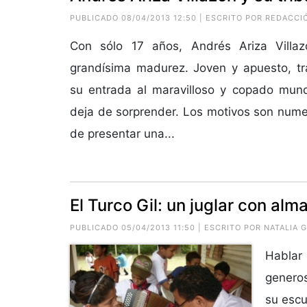
PUBLICADO 08/04/2013 12:50 | ESCRITO POR REDACCI
Con sólo 17 años, Andrés Ariza Villa
grandísima madurez. Joven y apuesto, tra
su entrada al maravilloso y copado mund
deja de sorprender. Los motivos son nume
de presentar una...
El Turco Gil: un juglar con alm
PUBLICADO 05/04/2013 11:50 | ESCRITO POR
NATALIA 
Hablar 
genero
su escu