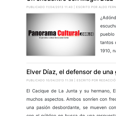
PUBLICADO 11/04/2013 11:40 | ESCRITO POR ALDO FE
¿Adónd
escuch
pueblo
tantos 
1910, n
Elver Díaz, el defensor de una 
PUBLICADO 10/04/2013 11:38 | ESCRITO POR REDACCI
El Cacique de La Junta y su hermano, El
muchos aspectos. Ambos sonríen con frec
una pasión desbordante, se mueven con
con el público en busca de una respuest