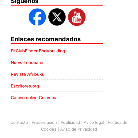
Síguenos
Enlaces recomendados
FitClubFinder Bodybuilding
NuevaTribuna.es
Revista Afribuku
Escritores.org
Casino online Colombia
Contacto
|
Presentación
|
Publicidad
|
Aviso legal
|
Política de
Cookies
|
Aviso de Privacidad