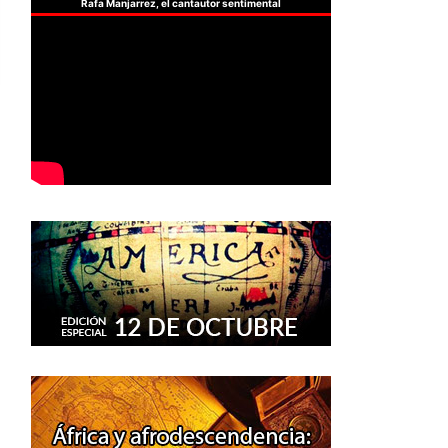
Rafa Manjarrez, el cantautor sentimental