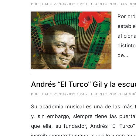
PUBLICADO 23/04/2012 10:50 | ESCRITO POR JUAN RI
Por ord
establ
aficion
distint
de...
Andrés “El Turco” Gil y la escu
PUBLICADO 23/04/2012 10:45 | ESCRITO POR REDAC
Su academia musical es una de las más
y, sin embargo, siempre tiene las puertas
que ella, su fundador, Andrés “El Turco
increíblemente humano, sencillo y cercano