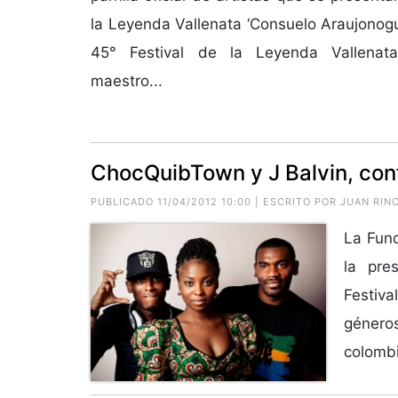
la Leyenda Vallenata ‘Consuelo Araujonogu
45° Festival de la Leyenda Vallena
maestro...
ChocQuibTown y J Balvin, conf
PUBLICADO 11/04/2012 10:00 | ESCRITO POR JUAN RI
La Fund
la pre
Festiv
géneros
colombi