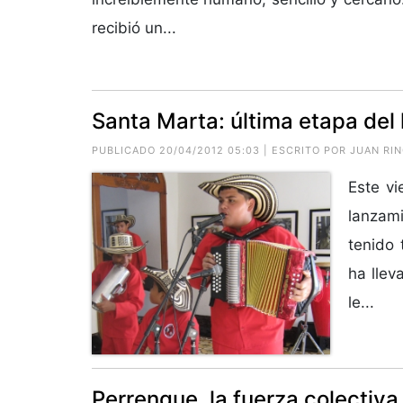
recibió un...
Santa Marta: última etapa del 
PUBLICADO 20/04/2012 05:03 | ESCRITO POR JUAN R
Este vi
lanzami
tenido 
ha llev
le...
Perrenque, la fuerza colectiva