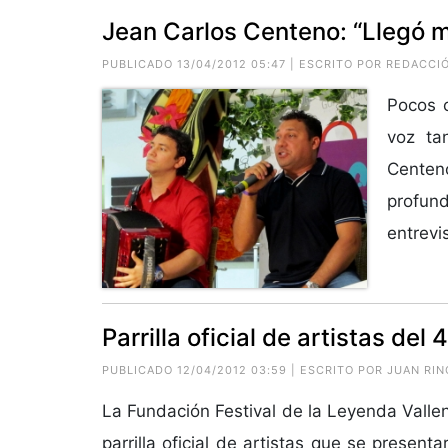
Jean Carlos Centeno: “Llegó m
PUBLICADO 13/04/2012 05:47 | ESCRITO POR REDACCI
Pocos 
voz ta
Centen
profun
entrevi
Parrilla oficial de artistas del
PUBLICADO 12/04/2012 03:59 | ESCRITO POR JUAN RI
La Fundación Festival de la Leyenda Valle
parrilla oficial de artistas que se present