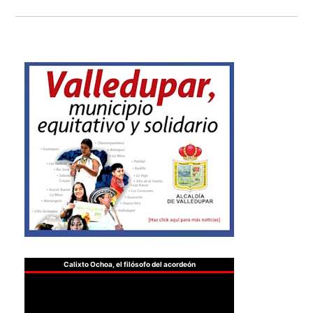
Calixto Ochoa, el filósofo del acordeón