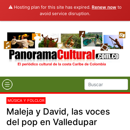
⚠️ Hosting plan for this site has expired.
Renew now
to
avoid service disruption.
MÚSICA Y FOLCLOR
Maleja y David, las voces
del pop en Valledupar