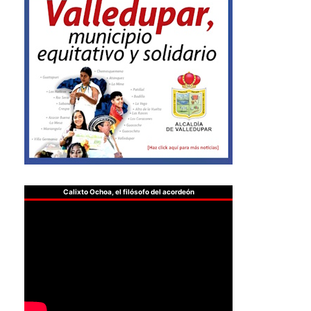
Calixto Ochoa, el filósofo del acordeón