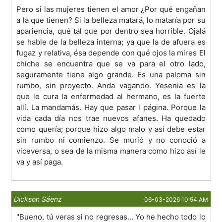
Pero si las mujeres tienen el amor ¿Por qué engañan
a la que tienen? Si la belleza matará, lo mataría por su
apariencia, qué tal que por dentro sea horrible. Ojalá
se hable de la belleza interna; ya que la de afuera es
fugaz y relativa, ésa depende con qué ojos la mires El
chiche se encuentra que se va para el otro lado,
seguramente tiene algo grande. Es una paloma sin
rumbo, sin proyecto. Anda vagando. Yesenia es la
que le cura la enfermedad al hermano, es la fuerte
allí. La mandamás. Hay que pasar l página. Porque la
vida cada día nos trae nuevos afanes. Ha quedado
como quería; porque hizo algo malo y así debe estar
sin rumbo ni comienzo. Se murió y no conoció a
viceversa, o sea de la misma manera como hizo así le
va y así paga.
Dickson Sáenz
06-03-2026 10:54 AM
"Bueno, tú veras si no regresas… Yo he hecho todo lo