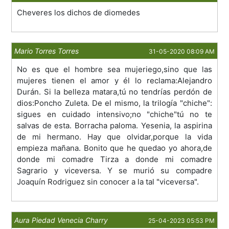
Cheveres los dichos de diomedes
Mario Torres Torres
31-05-2020 08:09 AM
No es que el hombre sea mujeriego,sino que las
mujeres tienen el amor y él lo reclama:Alejandro
Durán. Si la belleza matara,tú no tendrías perdón de
dios:Poncho Zuleta. De el mismo, la trilogía "chiche":
sigues en cuidado intensivo;no "chiche"tú no te
salvas de esta. Borracha paloma. Yesenia, la aspirina
de mi hermano. Hay que olvidar,porque la vida
empieza mañana. Bonito que he quedao yo ahora,de
donde mi comadre Tirza a donde mi comadre
Sagrario y viceversa. Y se murió su compadre
Joaquín Rodriguez sin conocer a la tal "viceversa".
Aura Piedad Venecia Charry
25-04-2023 05:53 PM