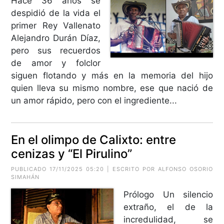
Hace 36 años se
despidió de la vida el
primer Rey Vallenato
Alejandro Durán Díaz,
pero sus recuerdos
de amor y folclor
siguen flotando y más en la memoria del hijo
quien lleva su mismo nombre, ese que nació de
un amor rápido, pero con el ingrediente...
En el olimpo de Calixto: entre
cenizas y “El Pirulino”
PUBLICADO 17/11/2025 05:20 | ESCRITO POR
ALFONSO OSORIO
SIMAHÁN
Prólogo Un silencio
extraño, el de la
incredulidad, se