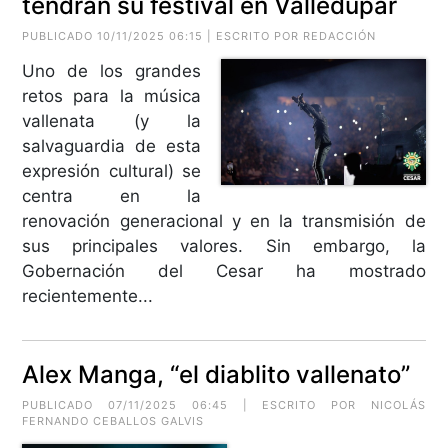
tendrán su festival en Valledupar
PUBLICADO 10/11/2025 06:15 | ESCRITO POR REDACCIÓN
Uno de los grandes
retos para la música
vallenata (y la
salvaguardia de esta
expresión cultural) se
centra en la
renovación generacional y en la transmisión de
sus principales valores. Sin embargo, la
Gobernación del Cesar ha mostrado
recientemente...
Alex Manga, “el diablito vallenato”
PUBLICADO 07/11/2025 06:45 | ESCRITO POR
NICOLÁS
FERNANDO CEBALLOS GALVIS