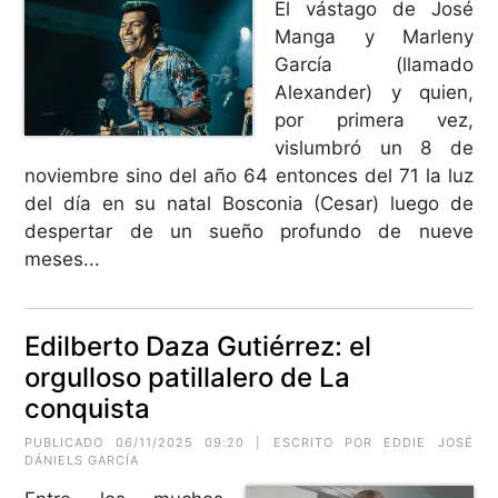
El vástago de José
Manga y Marleny
García (llamado
Alexander) y quien,
por primera vez,
vislumbró un 8 de
noviembre sino del año 64 entonces del 71 la luz
del día en su natal Bosconia (Cesar) luego de
despertar de un sueño profundo de nueve
meses...
Edilberto Daza Gutiérrez: el
orgulloso patillalero de La
conquista
PUBLICADO 06/11/2025 09:20 | ESCRITO POR
EDDIE JOSÉ
DÁNIELS GARCÍA