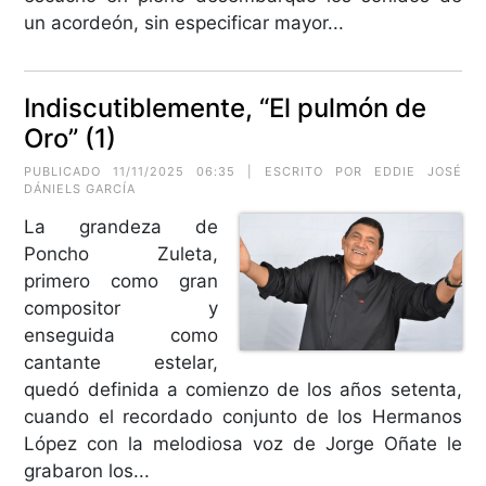
un acordeón, sin especificar mayor...
Indiscutiblemente, “El pulmón de
Oro” (1)
PUBLICADO 11/11/2025 06:35 | ESCRITO POR
EDDIE JOSÉ
DÁNIELS GARCÍA
La grandeza de
Poncho Zuleta,
primero como gran
compositor y
enseguida como
cantante estelar,
quedó definida a comienzo de los años setenta,
cuando el recordado conjunto de los Hermanos
López con la melodiosa voz de Jorge Oñate le
grabaron los...