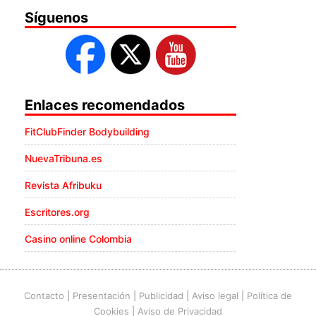
Síguenos
Enlaces recomendados
FitClubFinder Bodybuilding
NuevaTribuna.es
Revista Afribuku
Escritores.org
Casino online Colombia
Contacto
|
Presentación
|
Publicidad
|
Aviso legal
|
Política de
Cookies
|
Aviso de Privacidad