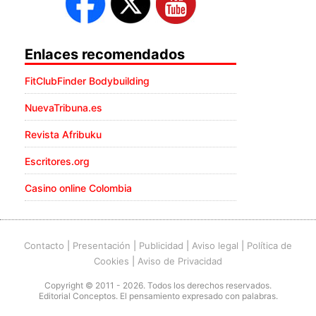
Enlaces recomendados
FitClubFinder Bodybuilding
NuevaTribuna.es
Revista Afribuku
Escritores.org
Casino online Colombia
Contacto
|
Presentación
|
Publicidad
|
Aviso legal
|
Política de
Cookies
|
Aviso de Privacidad
Copyright © 2011 - 2026. Todos los derechos reservados.
Editorial Conceptos. El pensamiento expresado con palabras.