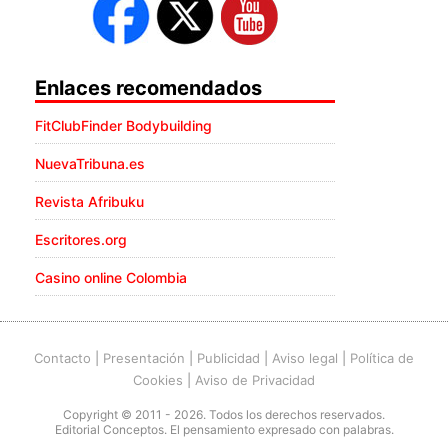
Enlaces recomendados
FitClubFinder Bodybuilding
NuevaTribuna.es
Revista Afribuku
Escritores.org
Casino online Colombia
Contacto
|
Presentación
|
Publicidad
|
Aviso legal
|
Política de
Cookies
|
Aviso de Privacidad
Copyright © 2011 - 2026. Todos los derechos reservados.
Editorial Conceptos. El pensamiento expresado con palabras.