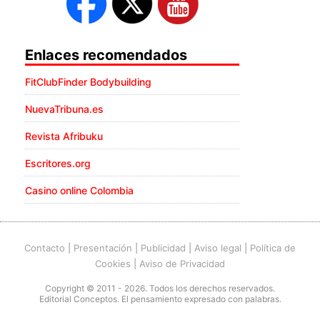
Enlaces recomendados
FitClubFinder Bodybuilding
NuevaTribuna.es
Revista Afribuku
Escritores.org
Casino online Colombia
Contacto
|
Presentación
|
Publicidad
|
Aviso legal
|
Política de
Cookies
|
Aviso de Privacidad
Copyright © 2011 - 2026. Todos los derechos reservados.
Editorial Conceptos. El pensamiento expresado con palabras.