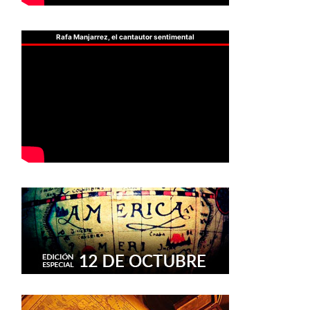
Rafa Manjarrez, el cantautor sentimental