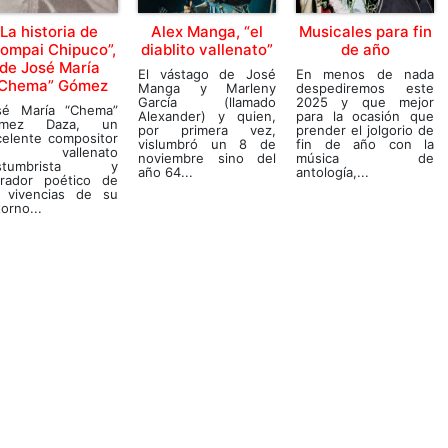
La historia de
Alex Manga, “el
Musicales para fin
ompai Chipuco”,
diablito vallenato”
de año
de José María
El vástago de José
En menos de nada
Chema” Gómez
Manga y Marleny
despediremos este
García (llamado
2025 y que mejor
sé María “Chema”
Alexander) y quien,
para la ocasión que
mez Daza, un
por primera vez,
prender el jolgorio de
celente compositor
vislumbró un 8 de
fin de año con la
el vallenato
noviembre sino del
música de
stumbrista y
año 64...
antología,...
rrador poético de
s vivencias de su
orno...