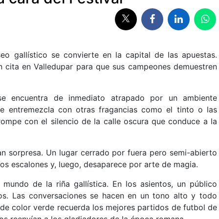
iseo gallístico se convierte en la capital de las apuestas.
an cita en Valledupar para que sus campeones demuestren
te se encuentra de inmediato atrapado por un ambiente
se entremezcla con otras fragancias como el tinto o las
rompe con el silencio de la calle oscura que conduce a la
an sorpresa. Un lugar cerrado por fuera pero semi-abierto
eros escalones y, luego, desaparece por arte de magia.
undo de la riña gallística. En los asientos, un público
los. Las conversaciones se hacen en un tono alto y todo
ar de color verde recuerda los mejores partidos de futbol de
 nos reenvían a los gladiadores de la época romana.