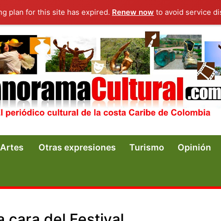
ng plan for this site has expired.
Renew now
to avoid service di
Artes
Otras expresiones
Turismo
Opinión
a cara del Festival