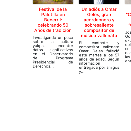
Festival de la
Un adiós a Omar
Paletilla en
Geles, gran
“C
Becerril:
acordeonero y
celebrando 50
sobresaliente
“
Años de tradición
compositor de
Jo
música vallenata
Gó
Investigando un poco
ex
sobre la cultura
El cantante y
d
yukpa, encontré
compositor vallenato
co
datos significativos
Omar Geles falleció
na
en el Observatorio
este martes a los 57
la
del Programa
años de edad. Según
ent
Presidencial de
información
Derechos...
entregada por amigos
y...