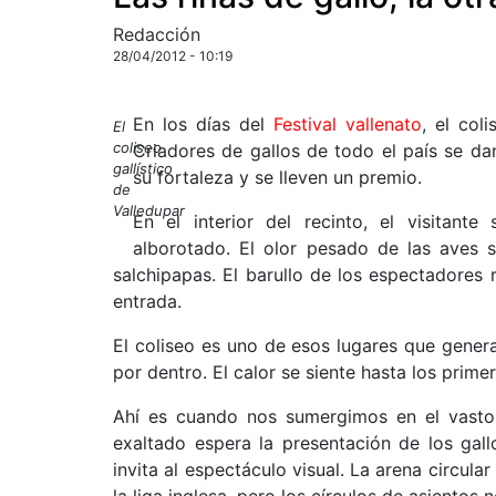
Redacción
28/04/2012 - 10:19
En los días del
Festival vallenato
, el col
El
coliseo
Criadores de gallos de todo el país se d
gallístico
su fortaleza y se lleven un premio.
de
Valledupar
En el interior del recinto, el visitan
alborotado. El olor pesado de las aves 
salchipapas. El barullo de los espectadores 
entrada.
El coliseo es uno de esos lugares que gener
por dentro. El calor se siente hasta los prim
Ahí es cuando nos sumergimos en el vasto m
exaltado espera la presentación de los gal
invita al espectáculo visual. La arena circul
la liga inglesa, pero los círculos de asientos