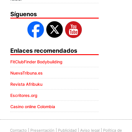
Síguenos
Enlaces recomendados
FitClubFinder Bodybuilding
NuevaTribuna.es
Revista Afribuku
Escritores.org
Casino online Colombia
Contacto
|
Presentación
|
Publicidad
|
Aviso legal
|
Política de