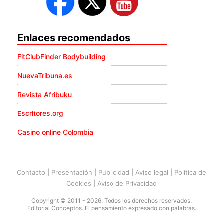
Enlaces recomendados
FitClubFinder Bodybuilding
NuevaTribuna.es
Revista Afribuku
Escritores.org
Casino online Colombia
Contacto
|
Presentación
|
Publicidad
|
Aviso legal
|
Política de
Cookies
|
Aviso de Privacidad
Copyright © 2011 - 2026. Todos los derechos reservados.
Editorial Conceptos. El pensamiento expresado con palabras.