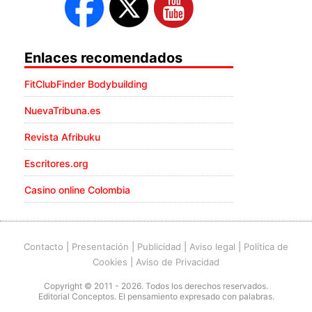
Enlaces recomendados
FitClubFinder Bodybuilding
NuevaTribuna.es
Revista Afribuku
Escritores.org
Casino online Colombia
Contacto
|
Presentación
|
Publicidad
|
Aviso legal
|
Política de
Cookies
|
Aviso de Privacidad
Copyright © 2011 - 2026. Todos los derechos reservados.
Editorial Conceptos. El pensamiento expresado con palabras.