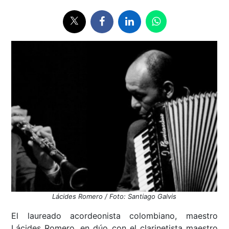
Lácides Romero / Foto: Santiago Galvis
El laureado acordeonista colombiano, maestro
Lácides Romero, en dúo con el clarinetista maestro