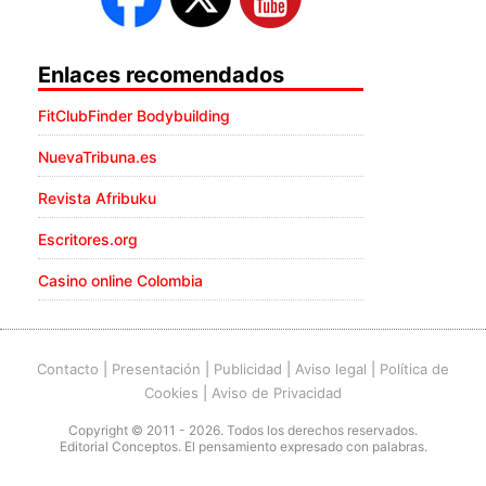
Enlaces recomendados
FitClubFinder Bodybuilding
NuevaTribuna.es
Revista Afribuku
Escritores.org
Casino online Colombia
Contacto
|
Presentación
|
Publicidad
|
Aviso legal
|
Política de
Cookies
|
Aviso de Privacidad
Copyright © 2011 - 2026. Todos los derechos reservados.
Editorial Conceptos. El pensamiento expresado con palabras.