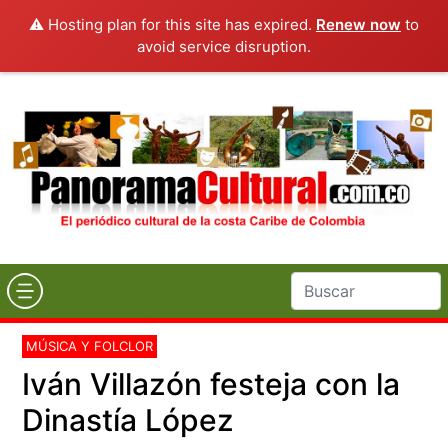
⚠️ Hosting plan for this site has expired.
Renew now
to
avoid service disruption.
MÚSICA Y FOLCLOR
Iván Villazón festeja con la
Dinastía López