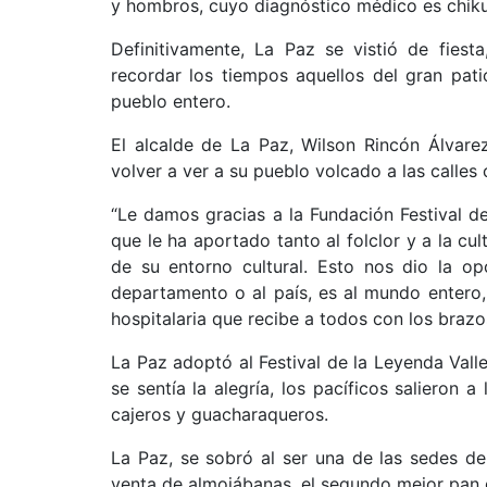
y hombros, cuyo diagnóstico médico es chik
Definitivamente, La Paz se vistió de fiest
recordar los tiempos aquellos del gran pat
pueblo entero.
El alcalde de La Paz, Wilson Rincón Álvarez
volver a ver a su pueblo volcado a las calles
“Le damos gracias a la Fundación Festival de
que le ha aportado tanto al folclor y a la cu
de su entorno cultural. Esto nos dio la o
departamento o al país, es al mundo entero, 
hospitalaria que recibe a todos con los brazo
La Paz adoptó al Festival de la Leyenda Valle
se sentía la alegría, los pacíficos salieron 
cajeros y guacharaqueros.
La Paz, se sobró al ser una de las sedes del
venta de almojábanas, el segundo mejor pan